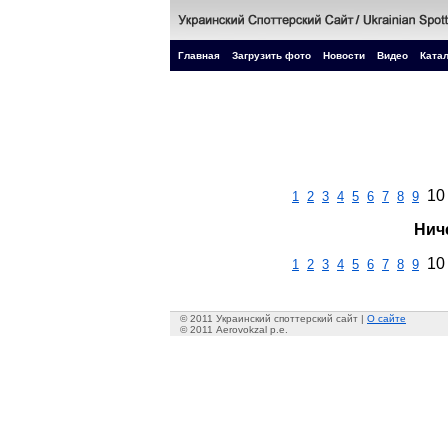
Главная
Загрузить фото
Новости
Видео
Катал
10
1
2
3
4
5
6
7
8
9
Нич
10
1
2
3
4
5
6
7
8
9
© 2011 Украинский споттерский сайт |
О сайте
© 2011 Aerovokzal p.e.