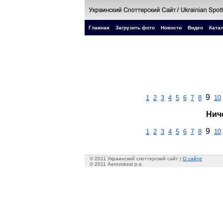
Главная
Загрузить фото
Новости
Видео
Катал
9
1
2
3
4
5
6
7
8
10
Нич
9
1
2
3
4
5
6
7
8
10
© 2011 Украинский споттерский сайт |
О сайте
© 2011 Aerovokzal p.e.