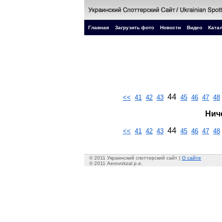
Главная
Загрузить фото
Новости
Видео
Катал
44
<<
41
42
43
45
46
47
48
Нич
44
<<
41
42
43
45
46
47
48
© 2011 Украинский споттерский сайт |
О сайте
© 2011 Aerovokzal p.e.