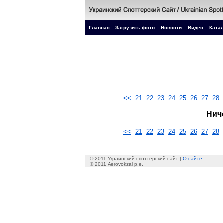
Главная
Загрузить фото
Новости
Видео
Катал
<<
21
22
23
24
25
26
27
28
Нич
<<
21
22
23
24
25
26
27
28
© 2011 Украинский споттерский сайт |
О сайте
© 2011 Aerovokzal p.e.