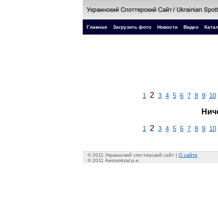
Главная
Загрузить фото
Новости
Видео
Катал
2
1
3
4
5
6
7
8
9
10
Нич
2
1
3
4
5
6
7
8
9
10
© 2011 Украинский споттерский сайт |
О сайте
© 2011 Aerovokzal p.e.