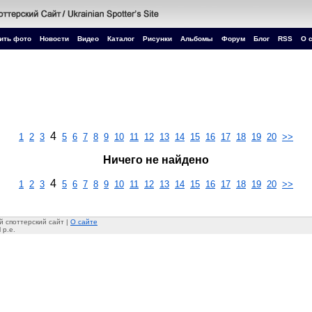
ить фото
Новости
Видео
Каталог
Рисунки
Альбомы
Форум
Блог
RSS
О 
4
1
2
3
5
6
7
8
9
10
11
12
13
14
15
16
17
18
19
20
>>
Ничего не найдено
4
1
2
3
5
6
7
8
9
10
11
12
13
14
15
16
17
18
19
20
>>
 споттерский сайт |
О сайте
 p.e.