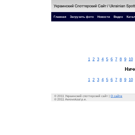
Главная
Загрузить фото
Новости
Видео
Катал
1
2
3
4
5
6
7
8
9
10
Нич
1
2
3
4
5
6
7
8
9
10
© 2011 Украинский споттерский сайт |
О сайте
© 2011 Aerovokzal p.e.