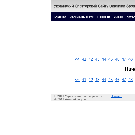
Главная
Загрузить фото
Новости
Видео
Катал
<<
41
42
43
44
45
46
47
48
Нич
<<
41
42
43
44
45
46
47
48
© 2011 Украинский споттерский сайт |
О сайте
© 2011 Aerovokzal p.e.