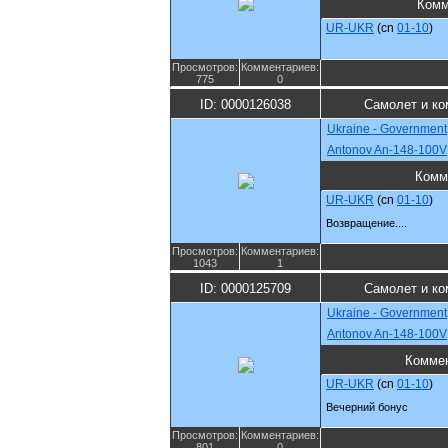
Комм
UR-UKR
(cn
01-10
)
Просмотров:
Комментариев:
775
0
ID: 0000126038
Самолет и ко
Ukraine - Government
Antonov An-148-100V
Комм
UR-UKR
(cn
01-10
)
Возвращение....
Просмотров:
Комментариев:
1043
1
ID: 0000125709
Самолет и ко
Ukraine - Government
Antonov An-148-100V
Комме
UR-UKR
(cn
01-10
)
Вечерний бонус
Просмотров:
Комментариев:
801
0