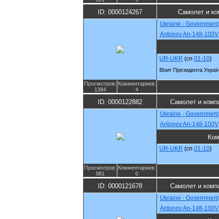
ID: 0000124267
Самолет и ко
Ukraine - Government
Antonov An-148-100V
UR-UKR
(cn
01-10
)
Візит Президента Украї
Просмотров:
Комментариев:
1384
4
ID: 0000122882
Самолет и комп
Ukraine - Government
Antonov An-148-100V
Ком
UR-UKR
(cn
01-10
)
Просмотров:
Комментариев:
981
0
ID: 0000121678
Самолет и комп
Ukraine - Government
Antonov An-148-100V