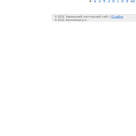
2
3
4
5
6
7
8
9
10
© 2011 Украинский споттерский сайт |
О сайте
© 2011 Aerovokzal p.e.