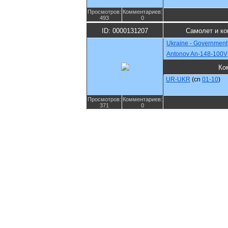
Просмотров:
Комментариев:
493
0
ID: 0000131207
Самолет и ко
Ukraine - Government
Antonov An-148-100V
Ко
UR-UKR
(cn
01-10
)
Просмотров:
Комментариев:
371
0