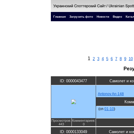
Главная
Загрузить фото
Новости
Видео
Катал
1
2
3
4
5
6
7
8
9
10
Рез
ID: 0000043477
Самолет и к
Antonov An-148
Комм
(cn
01-10
)
Просмотров:
Комментариев:
443
0
ID: 0000133049
Самолет и ко