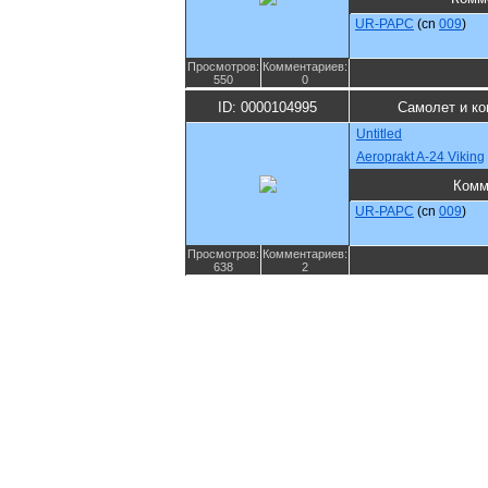
UR-PAPC
(cn
009
)
Просмотров:
Комментариев:
550
0
ID: 0000104995
Самолет и к
Untitled
Aeroprakt A-24 Viking
Комм
UR-PAPC
(cn
009
)
Просмотров:
Комментариев:
638
2