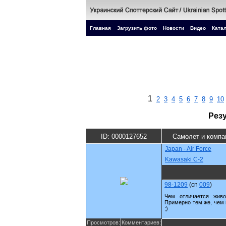
Главная
Загрузить фото
Новости
Видео
Катал
1
2
3
4
5
6
7
8
9
10
Рез
ID: 0000127652
Самолет и компа
Japan - Air Force
Kawasaki C-2
98-1209
(cn
009
)
Чем отличается жив
Примерно тем же, чем и
;)
Просмотров:
Комментариев: