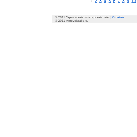
1
2
3
4
5
6
7
8
9
10
© 2011 Украинский споттерский сайт |
О сайте
© 2011 Aerovokzal p.e.