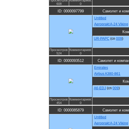
Просмотров:
Комментариев:
608
0
ID: 0000097799
Самолет и ком
Untitled
Aeroprakt A-24 Viking
Ком
UR-PAPC
(cn
009
)
Просмотров:
Комментариев:
524
0
ID: 0000093512
Самолет и компа
Emirates
Airbus A380-861
Ком
A6-EDJ
(cn
009
)
Просмотров:
Комментариев:
454
0
ID: 0000085879
Самолет и ком
Untitled
Aeroprakt A-24 Viking