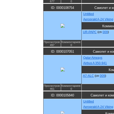
677
0
ID: 0000108754
Самолет и к
Untitled
Aeroprakt A-24 Viking
Коммен
UR-PAPC
(cn
009
)
Просмотров:
Комментариев:
497
0
ID: 0000107051
Самолет и к
Qatar Airways
Airbus A 350-941
Ко
A7-ALC
(cn
009
)
Просмотров:
Комментариев:
461
0
ID: 0000105840
Самолет и ком
Untitled
Aeroprakt A-24 Viking
Комм