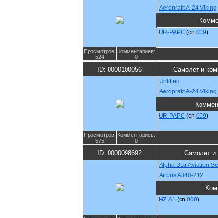
Aeroprakt A-24 Viking
Комме
UR-PAPC
(cn
009
)
Просмотров:
Комментариев:
524
0
ID: 0000100056
Самолет и ком
Untitled
Aeroprakt A-24 Viking
Коммен
UR-PAPC
(cn
009
)
Просмотров:
Комментариев:
575
0
ID: 0000098692
Самолет и
Alpha Star Aviation Se
Airbus A340-212
Ком
HZ-A1
(cn
009
)