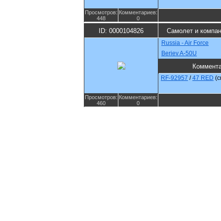
Просмотров:
Комментариев:
448
0
ID: 0000104826
Самолет и компа
Russia - Air Force
Beriev A-50U
Коммент
RF-92957
/
47 RED
(
Просмотров:
Комментариев:
460
0