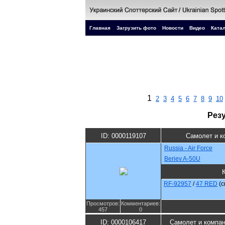
Главная
Загрузить фото
Новости
Видео
Катал
1
2
3
4
5
6
7
8
9
10
Рез
ID: 0000119107
Самолет и к
Russia - Air Force
Beriev A-50U
RF-92957
/
47 RED
(
Просмотров:
Комментариев:
457
0
ID: 0000106417
Самолет и компа