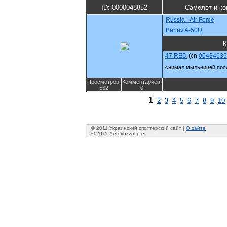
ID: 0000048852
Самолет и ко
Russia - Air Force
Beriev A-50U
К
47 RED
(cn
00434535
снимал мыльницей пос
Просмотров:
Комментариев:
532
0
1
2
3
4
5
6
7
8
9
10
© 2011 Украинский споттерский сайт |
О сайте
© 2011 Aerovokzal p.e.