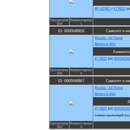
RF-92957
/
47 RED
(
Просмотров:
Комментариев:
554
1
ID: 0000048926
Самолет и ко
Russia - Air Force
Beriev A-50U
Коммент
47 RED
(cn
00434535
Просмотров:
Комментариев:
375
0
ID: 0000048867
Самолет и ко
Russia - Air Force
Beriev A-50U
К
47 RED
(cn
00434535
снимал мыльницей пос
Просмотров:
Комментариев:
392
0