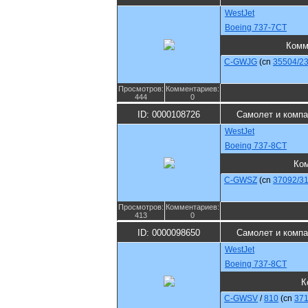
WestJet
Boeing 737-7CT
Комм
C-GWJG
(cn
35504/2
Просмотров:
Комментариев:
444
0
ID: 0000108726
Самолет и комп
WestJet
Boeing 737-8CT
Ко
C-GWSZ
(cn
37092/3
Просмотров:
Комментариев:
413
0
ID: 0000098650
Самолет и комп
WestJet
Boeing 737-8CT
К
C-GWSV
/
810
(cn
371