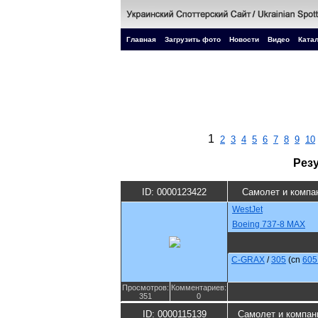
Главная
Загрузить фото
Новости
Видео
Катал
1
2
3
4
5
6
7
8
9
10
Рез
ID: 0000123422
Самолет и компа
WestJet
Boeing 737-8 MAX
C-GRAX
/
305
(cn
605
Просмотров:
Комментариев:
351
0
ID: 0000115139
Самолет и компан