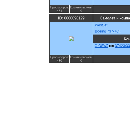
Просмотров:
Комментариев:
481
0
ID: 0000096129
Самолет и комп
WestJet
Boeing 737-7CT
Ко
C-GSWJ
(cn
37423/3
Просмотров:
Комментариев:
430
0