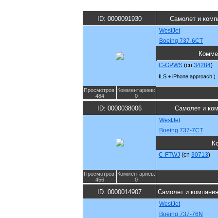
ID: 0000091930
Самолет и комп
WestJet
Boeing 737-6CT
Комме
C-GPWS
(cn
34284
)
ILS + iPhone approach )
Просмотров:
Комментариев:
484
0
ID: 0000038006
Самолет и ко
WestJet
Boeing 737-7CT
К
C-FTWJ
(cn
30713
)
Просмотров:
Комментариев:
456
0
ID: 0000014907
Самолет и компани
WestJet
Boeing 737-76N