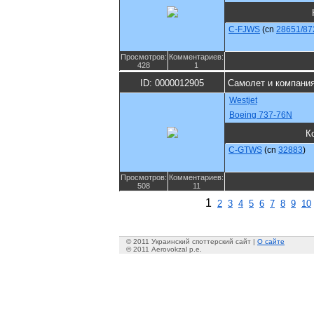
C-FJWS
(cn
28651/87
Просмотров:
Комментариев:
428
1
ID: 0000012905
Самолет и компани
Westjet
Boeing 737-76N
К
C-GTWS
(cn
32883
)
Просмотров:
Комментариев:
508
11
1
2
3
4
5
6
7
8
9
10
© 2011 Украинский споттерский сайт |
О сайте
© 2011 Aerovokzal p.e.