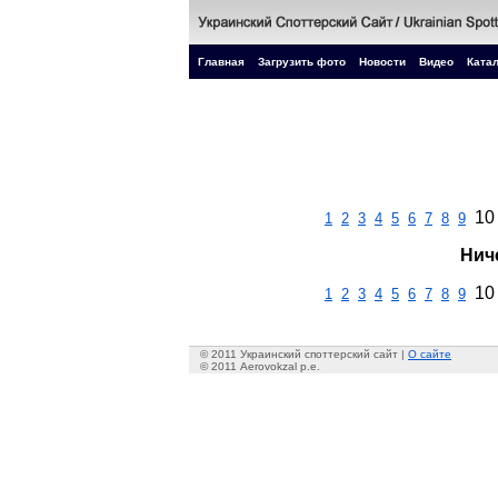
Главная
Загрузить фото
Новости
Видео
Катал
10
1
2
3
4
5
6
7
8
9
Нич
10
1
2
3
4
5
6
7
8
9
© 2011 Украинский споттерский сайт |
О сайте
© 2011 Aerovokzal p.e.