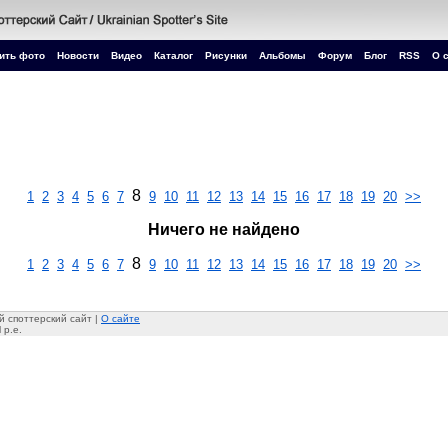
ить фото
Новости
Видео
Каталог
Рисунки
Альбомы
Форум
Блог
RSS
О 
8
1
2
3
4
5
6
7
9
10
11
12
13
14
15
16
17
18
19
20
>>
Ничего не найдено
8
1
2
3
4
5
6
7
9
10
11
12
13
14
15
16
17
18
19
20
>>
 споттерский сайт |
О сайте
 p.e.