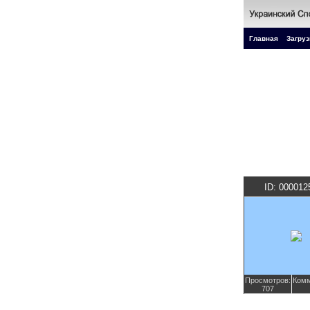
Главная
Загруз
ID: 000012
Просмотров:
Комм
707