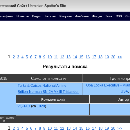
ить фото
Новости
Видео
Каталог
Рисунки
Альбомы
Форум
Блог
RSS
О 
1
2
3
4
5
6
7
8
9
10
11
12
13
14
15
16
17
18
19
20
>>
Результаты поиска
5015
Самолет и компания
Где и когда
Opa Locka Executive - Miam
Turks & Caicos National Airline
USA
,
Britten-Norman BN-2A Mk.III Trislander
Комментарий
Автор
VQ-TAD
(cn
1029
)
ентариев:
8
1
2
3
4
5
6
7
8
9
10
11
12
13
14
15
16
17
18
19
20
>>