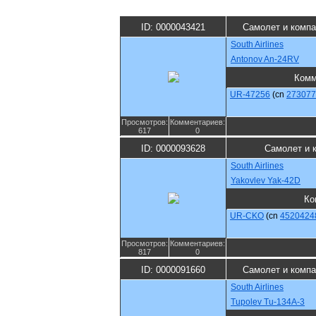
ID: 0000043421
Самолет и компа
South Airlines
Antonov An-24RV
Комм
UR-47256
(cn
273077
Просмотров:
Комментариев:
617
0
ID: 0000093628
Самолет и 
South Airlines
Yakovlev Yak-42D
Ко
UR-CKO
(cn
4520424
Просмотров:
Комментариев:
817
0
ID: 0000091660
Самолет и компа
South Airlines
Tupolev Tu-134A-3