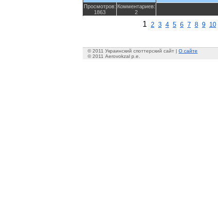
Просмотров:
Комментариев:
1863
2
1
2
3
4
5
6
7
8
9
10
© 2011 Украинский споттерский сайт |
О сайте
© 2011 Aerovokzal p.e.