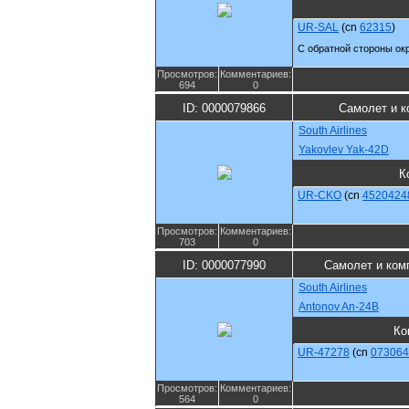
UR-SAL
(cn
62315
)
С обратной стороны ок
Просмотров:
Комментариев:
694
0
ID: 0000079866
Самолет и к
South Airlines
Yakovlev Yak-42D
К
UR-CKO
(cn
4520424
Просмотров:
Комментариев:
703
0
ID: 0000077990
Самолет и ком
South Airlines
Antonov An-24B
Ко
UR-47278
(cn
073064
Просмотров:
Комментариев:
564
0