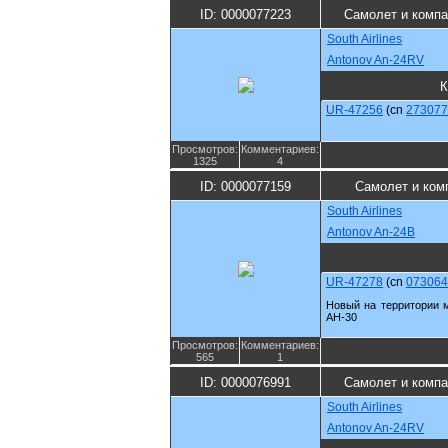
ID: 0000077223
Самолет и компа
South Airlines
Antonov An-24RV
К
UR-47256
(cn
273077
Просмотров:
Комментариев:
1325
4
ID: 0000077159
Самолет и ком
South Airlines
Antonov An-24B
UR-47278
(cn
073064
Новый на территории м
АН-30
Просмотров:
Комментариев:
565
1
ID: 0000076991
Самолет и компа
South Airlines
Antonov An-24RV