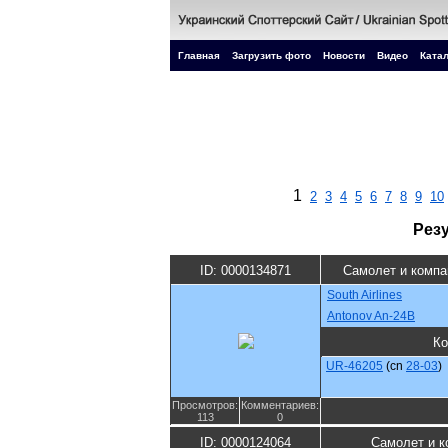
Главная
Загрузить фото
Новости
Видео
Катал
1
2
3
4
5
6
7
8
9
10
Рез
ID: 0000134871
Самолет и компа
South Airlines
Antonov An-24B
Ко
UR-46205
(cn
28-03
)
Просмотров:
Комментариев:
113
0
ID: 0000124064
Самолет и к