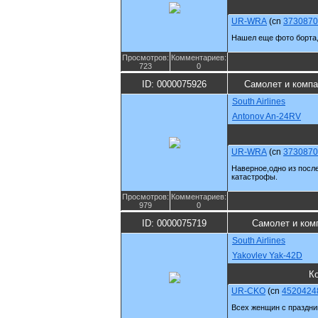
UR-WRA
(cn
3730870
Нашел еще фото борта, 
Просмотров:
Комментариев:
723
0
ID: 0000075926
Самолет и компа
South Airlines
Antonov An-24RV
UR-WRA
(cn
3730870
Наверное,одно из посл
катастрофы.
Просмотров:
Комментариев:
979
0
ID: 0000075719
Самолет и ком
South Airlines
Yakovlev Yak-42D
К
UR-CKO
(cn
4520424
Всех женщин с праздни