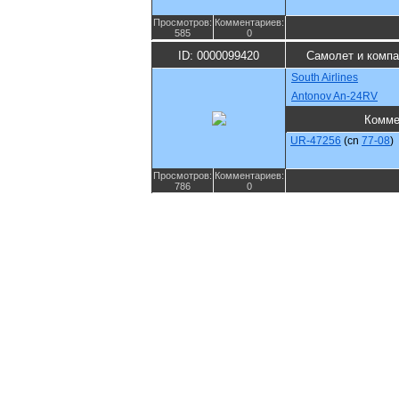
Просмотров:
Комментариев:
585
0
ID: 0000099420
Самолет и компа
South Airlines
Antonov An-24RV
Комме
UR-47256
(cn
77-08
)
Просмотров:
Комментариев:
786
0