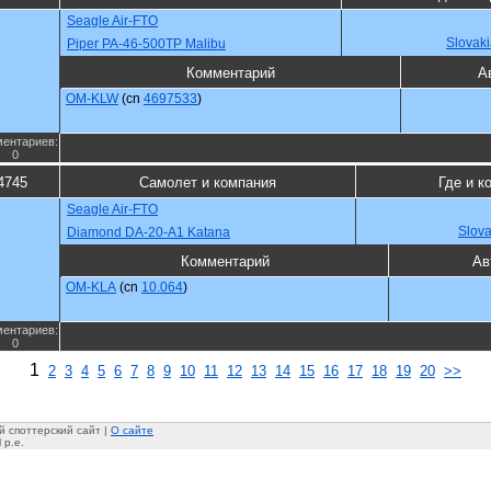
Seagle Air-FTO
Slovak
Piper PA-46-500TP Malibu
Комментарий
А
OM-KLW
(cn
4697533
)
ентариев:
0
4745
Самолет и компания
Где и к
Seagle Air-FTO
Slova
Diamond DA-20-A1 Katana
Комментарий
Ав
OM-KLA
(cn
10.064
)
ентариев:
0
1
2
3
4
5
6
7
8
9
10
11
12
13
14
15
16
17
18
19
20
>>
 споттерский сайт |
О сайте
 p.e.