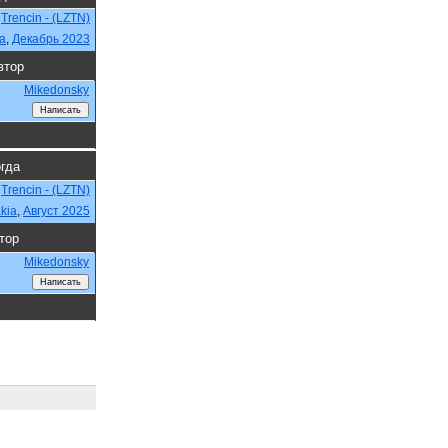
Trencin - (LZTN)
ia
,
Декабрь 2023
втор
Mikedonsky
огда
Trencin - (LZTN)
kia
,
Август 2025
тор
Mikedonsky