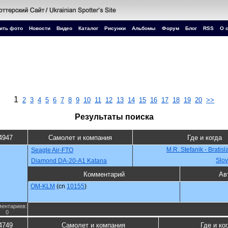
ить фото
Новости
Видео
Каталог
Рисунки
Альбомы
Форум
Блог
RSS
О 
1
2
3
4
5
6
7
8
9
10
11
12
13
14
15
16
17
18
19
20
>>
Результаты поиска
4947
Самолет и компания
Где и когда
M.R. Stefanik - Bratisl
Seagle Air-FTO
Slov
Diamond DA-20-A1 Katana
Комментарий
Ав
OM-KLM
(cn
10155
)
ентариев:
0
4749
Самолет и компания
Где и ко