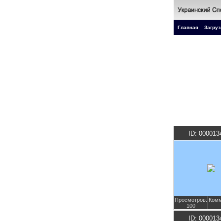
Главная
Загруз
ID: 000013
Просмотров:
Комм
100
ID: 000013