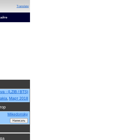
Translate
сайте
ava - (LZIB / BTS)
akia
,
Март 2018
тор
Mikedonsky
гда