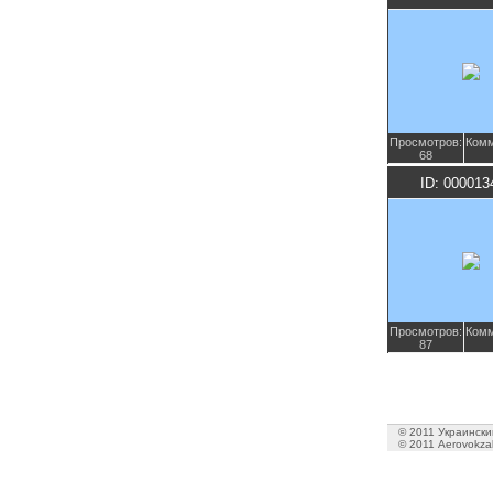
Просмотров:
Комм
68
ID: 000013
Просмотров:
Комм
87
© 2011 Украинский
© 2011 Aerovokzal