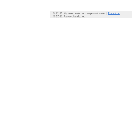
© 2011 Украинский споттерский сайт |
О сайте
© 2011 Aerovokzal p.e.