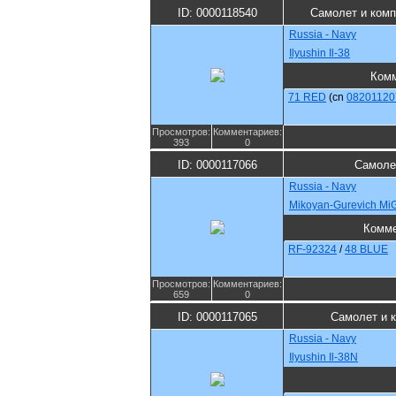
ID: 0000118540
Самолет и комп
Russia - Navy
Ilyushin Il-38
Комм
71 RED
(cn
08201120
Просмотров:
Комментариев:
393
0
ID: 0000117066
Самоле
Russia - Navy
Mikoyan-Gurevich MiG
Комме
RF-92324
/
48 BLUE
Просмотров:
Комментариев:
659
0
ID: 0000117065
Самолет и 
Russia - Navy
Ilyushin Il-38N