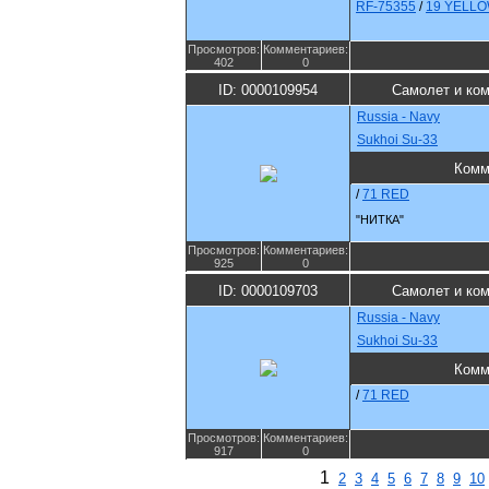
RF-75355
/
19 YELL
Просмотров:
Комментариев:
402
0
ID: 0000109954
Самолет и ко
Russia - Navy
Sukhoi Su-33
Комм
/
71 RED
"НИТКА"
Просмотров:
Комментариев:
925
0
ID: 0000109703
Самолет и ко
Russia - Navy
Sukhoi Su-33
Комм
/
71 RED
Просмотров:
Комментариев:
917
0
1
2
3
4
5
6
7
8
9
10