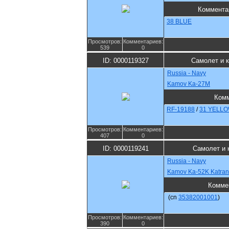
Коммента
38 BLUE
Просмотров:
Комментариев:
539
0
ID: 0000119327
Самолет и 
Russia - Navy
Kamov Ka-27M
Ком
RF-19188
/
31 YELL
Просмотров:
Комментариев:
407
0
ID: 0000119241
Самолет и 
Russia - Navy
Kamov Ka-52K Katran
Комме
(cn
35382001001
)
Просмотров:
Комментариев:
390
0