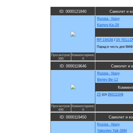
ID: 0000121840
Самолет и к
Russia - Navy
Kamov Ka-28
RF-19438
/
34 YELL
Парад в честь дня ВМФ
Просмотров:
Комментариев:
390
0
ID: 0000119646
Самолет и 
Russia - Navy
Beriev Be-12
Коммен
25
(cn
8601104
)
Просмотров:
Комментариев:
490
0
ID: 0000119450
Самолет и к
Russia - Navy
Yakovlev Yak-38M