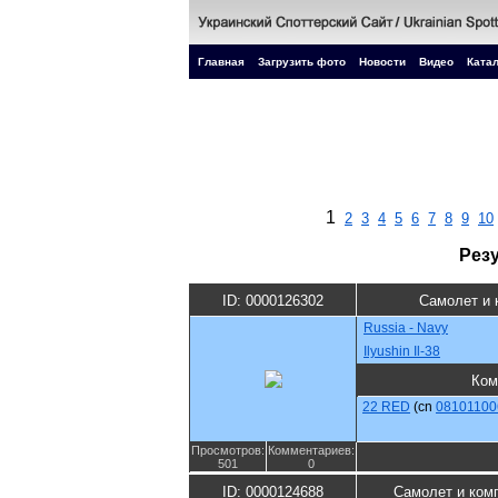
Главная
Загрузить фото
Новости
Видео
Катал
1
2
3
4
5
6
7
8
9
10
Рез
ID: 0000126302
Самолет и 
Russia - Navy
Ilyushin Il-38
Ком
22 RED
(cn
08101100
Просмотров:
Комментариев:
501
0
ID: 0000124688
Самолет и ком