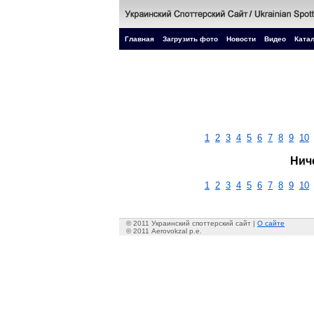
Главная
Загрузить фото
Новости
Видео
Катал
1
2
3
4
5
6
7
8
9
10
Нич
1
2
3
4
5
6
7
8
9
10
© 2011 Украинский споттерский сайт |
О сайте
© 2011 Aerovokzal p.e.