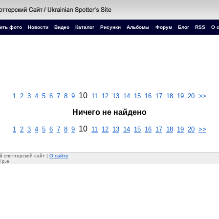
ить фото
Новости
Видео
Каталог
Рисунки
Альбомы
Форум
Блог
RSS
О 
10
1
2
3
4
5
6
7
8
9
11
12
13
14
15
16
17
18
19
20
>>
Ничего не найдено
10
1
2
3
4
5
6
7
8
9
11
12
13
14
15
16
17
18
19
20
>>
 споттерский сайт |
О сайте
 p.e.