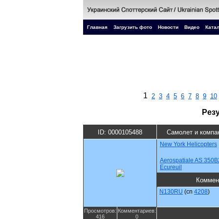
Главная
Загрузить фото
Новости
Видео
Катал
1
2
3
4
5
6
7
8
9
10
Рез
ID: 0000105488
Самолет и компа
New York Helicopters
Aerospatiale AS 350B
Ecureuil
Коммен
N130RU
(cn
4208
)
Просмотров:
Комментариев:
416
0