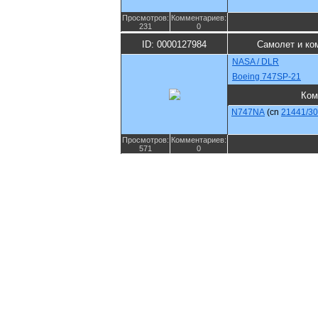
Просмотров:
Комментариев:
231
0
ID: 0000127984
Самолет и ко
NASA / DLR
Boeing 747SP-21
Ком
N747NA
(cn
21441/3
Просмотров:
Комментариев:
571
0