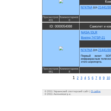
Ком
N747NA
(cn
21441/3
Просмотров:
Комментариев:
431
0
ID: 0000054088
Самолет и ко
NASA / DLR
Boeing 747SP-21
N747NA
(cn
21441/3
Первый визит SOF
инфракрасным телескоп
этого аэропорта.
Просмотров:
Комментариев:
981
8
1
2
3
4
5
6
7
8
9
10
© 2011 Украинский споттерский сайт |
О сайте
© 2011 Aerovokzal p.e.