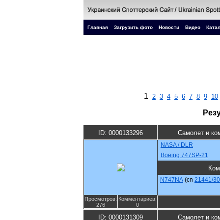
Главная
Загрузить фото
Новости
Видео
Катал
1
2
3
4
5
6
7
8
9
10
Рез
ID: 0000133296
Самолет и ко
NASA / DLR
Boeing 747SP-21
Ком
N747NA
(cn
21441/3
Просмотров:
Комментариев:
276
0
ID: 0000131309
Самолет и ко