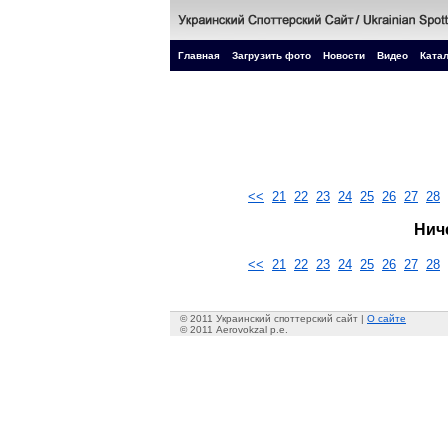
Главная
Загрузить фото
Новости
Видео
Катал
<<
21
22
23
24
25
26
27
28
Нич
<<
21
22
23
24
25
26
27
28
© 2011 Украинский споттерский сайт |
О сайте
© 2011 Aerovokzal p.e.