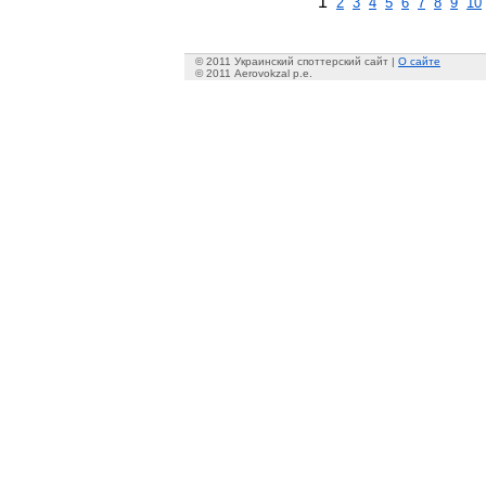
1
2
3
4
5
6
7
8
9
10
© 2011 Украинский споттерский сайт |
О сайте
© 2011 Aerovokzal p.e.