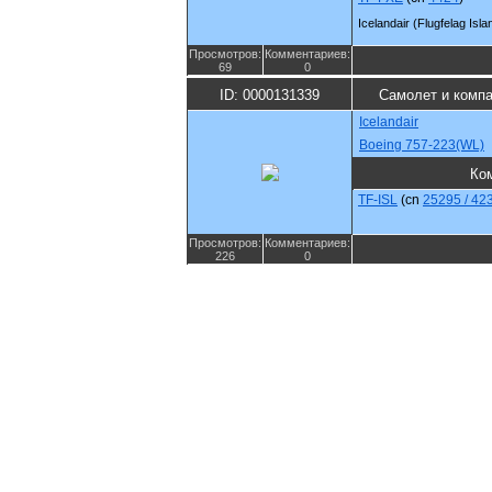
Icelandair (Flugfelag Isla
Просмотров:
Комментариев:
69
0
ID: 0000131339
Самолет и комп
Icelandair
Boeing 757-223(WL)
Ко
TF-ISL
(cn
25295 / 42
Просмотров:
Комментариев:
226
0