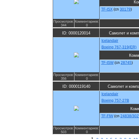
Ко
TF-ISX
(cn
30179
)
Просмотров:
Комментариев:
344
0
ID: 0000120014
Самолет и ком
Icelandair
Boeing 767-319(ER)
Комм
TF-ISW
(cn
28745
)
Просмотров:
Комментариев:
356
0
ID: 0000119140
Самолет и комп
Icelandair
Boeing 757-27B
Ком
TF-FIW
(cn
24838/302
Просмотров:
Комментариев:
503
0