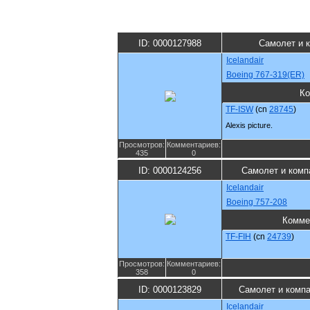
ID: 0000127988
Самолет и 
Icelandair
Boeing 767-319(ER)
Ко
TF-ISW
(cn
28745
)
Alexis picture.
Просмотров:
Комментариев:
435
0
ID: 0000124256
Самолет и комп
Icelandair
Boeing 757-208
Комме
TF-FIH
(cn
24739
)
Просмотров:
Комментариев:
358
0
ID: 0000123829
Самолет и комп
Icelandair