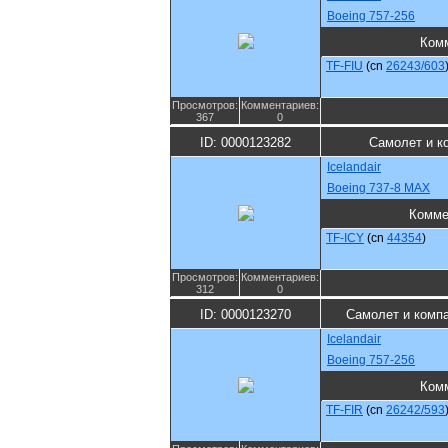
Boeing 757-256
Ком
TF-FIU
(cn
26243/603
Просмотров:
Комментариев:
367
0
ID: 0000123282
Самолет и к
Icelandair
Boeing 737-8 MAX
Комме
TF-ICY
(cn
44354
)
Просмотров:
Комментариев:
312
0
ID: 0000123270
Самолет и комп
Icelandair
Boeing 757-256
Ком
TF-FIR
(cn
26242/593