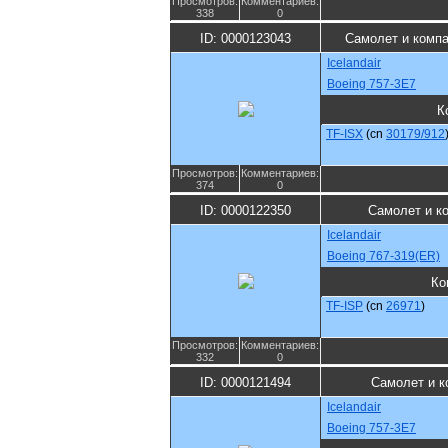
Просмотров:
Комментариев:
338
0
ID: 0000123043
Самолет и комп
Icelandair
Boeing 757-3E7
К
TF-ISX
(cn
30179/912
Просмотров:
Комментариев:
374
0
ID: 0000122350
Самолет и к
Icelandair
Boeing 767-319(ER)
Ко
TF-ISP
(cn
26971
)
Просмотров:
Комментариев:
332
0
ID: 0000121494
Самолет и к
Icelandair
Boeing 757-3E7