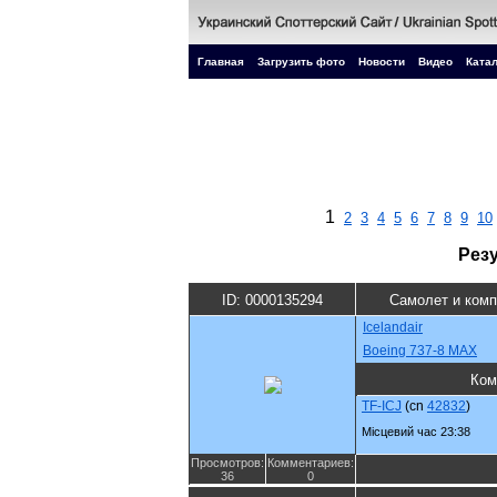
Главная
Загрузить фото
Новости
Видео
Катал
1
2
3
4
5
6
7
8
9
10
Рез
ID: 0000135294
Самолет и ком
Icelandair
Boeing 737-8 MAX
Ком
TF-ICJ
(cn
42832
)
Місцевий час 23:38
Просмотров:
Комментариев:
36
0