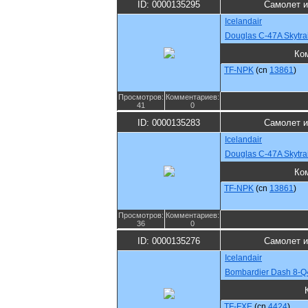
ID: 0000135295
Самолет и
Icelandair
Douglas C-47A Skytra
Ко
TF-NPK
(cn
13861
)
Просмотров:
Комментариев:
41
0
ID: 0000135283
Самолет и
Icelandair
Douglas C-47A Skytra
Ко
TF-NPK
(cn
13861
)
Просмотров:
Комментариев:
36
0
ID: 0000135276
Самолет и
Icelandair
Bombardier Dash 8-Q
TF-FXE
(cn
4424
)