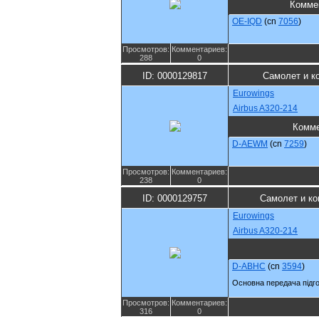
Комме
OE-IQD
(cn
7056
)
Просмотров:
Комментариев:
288
0
ID: 0000129817
Самолет и к
Eurowings
Airbus A320-214
Комме
D-AEWM
(cn
7259
)
Просмотров:
Комментариев:
238
0
ID: 0000129757
Самолет и ко
Eurowings
Airbus A320-214
D-ABHC
(cn
3594
)
Основна передача підго
Просмотров:
Комментариев:
316
0