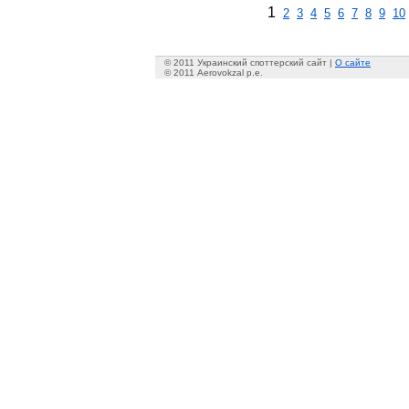
1
2
3
4
5
6
7
8
9
10
© 2011 Украинский споттерский сайт |
О сайте
© 2011 Aerovokzal p.e.