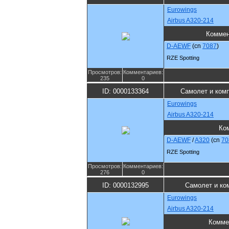
Eurowings
Airbus A320-214
Коммен
D-AEWF
(cn
7087
)
RZE Spotting
Просмотров:
Комментариев:
235
0
ID: 0000133364
Самолет и ком
Eurowings
Airbus A320-214
Ко
D-AEWF
/
A320
(cn
70
RZE Spotting
Просмотров:
Комментариев:
276
0
ID: 0000132995
Самолет и ко
Eurowings
Airbus A320-214
Комме