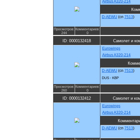
Airbus A320-214
Ком
D-AEWU
(cn
7513
)
Просмотров:
Комментариев:
244
0
ID: 0000132418
Самолет и ко
Eurowings
Airbus A320-214
Комме
D-AEWU
(cn
7513
)
DUS - KBP
Просмотров:
Комментариев:
260
0
ID: 0000132412
Самолет и ко
Eurowings
Airbus A320-214
Комментар
D-AEWU
(cn
7513
)