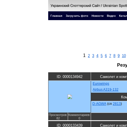
Главная
Загрузить фото
Новости
Видео
Катал
1
2
3
4
5
6
7
8
9
10
Рез
ID: 0000134942
Самолет и ком
Eurowings
Airbus A319-132
Ко
D-AGWA
(cn
2813
)
Просмотров:
Комментариев:
82
0
ID: 0000133439
Самолет и ком