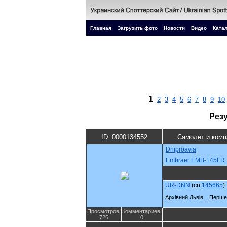
Главная
Загрузить фото
Новости
Видео
Катал
1
2
3
4
5
6
7
8
9
10
Рез
ID: 0000134552
Самолет и комп
Dniproavia
Embraer EMB-145LR
UR-DNN
(cn
145665
)
Архівний Львів... Перш
Просмотров:
Комментариев:
726
0