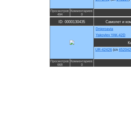
Просмотров:
Комментариев:
494
0
ID: 0000130435
Самолет и ко
Dniproavia
Yakovlev YAK-42D
К
UR-42426
(cn
452042
Просмотров:
Комментариев:
668
0