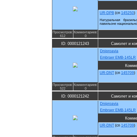
UR-DPB
(cn
145250
)
Натуральная бразил
павильоне национально
Просмотров:
Комментариев:
612
0
ID: 0000121243
Самолет и ко
Dniproavia
Embraer EMB-145LR
Комме
UR-DNT
(cn
145709
)
Просмотров:
Комментариев:
522
0
ID: 0000121242
Самолет и ко
Dniproavia
Embraer EMB-145LR
Комме
UR-DNT
(cn
145709
)