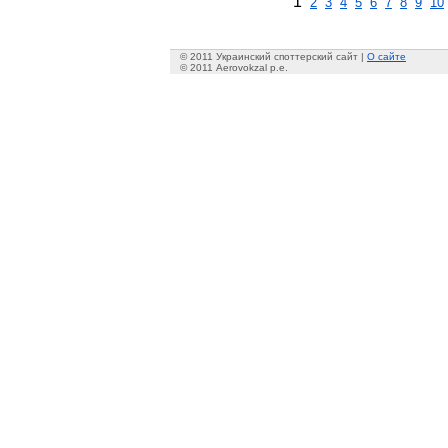
1
2
3
4
5
6
7
8
9
10
© 2011 Украинский споттерский сайт |
О сайте
© 2011 Aerovokzal p.e.