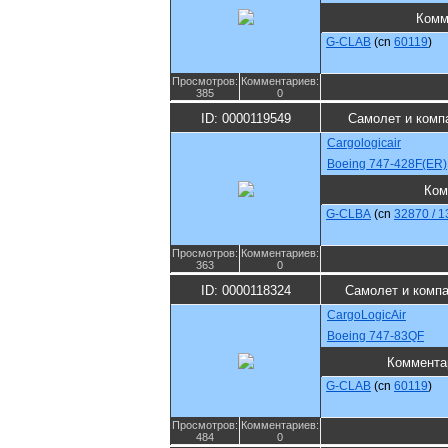
Комм
G-CLAB
(cn
60119
)
Просмотров:
Комментариев:
385
0
ID: 0000119549
Самолет и комп
Cargologicair
Boeing 747-428F(ER)
Ком
G-CLBA
(cn
32870 / 1
Просмотров:
Комментариев:
363
0
ID: 0000118324
Самолет и комп
CargoLogicAir
Boeing 747-83QF
Коммента
G-CLAB
(cn
60119
)
Просмотров:
Комментариев:
484
0