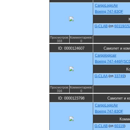
CargoLogicAir
Boeing 747-83QF
G-CLAB
(cn
60119/15
Просмотров:
Комментариев:
333
0
ID: 0000124607
Самолет и ком
Cargologicair
Boeing 747-446F(SC
К
G-CLAA
(cn
33749
)
Просмотров:
Комментариев:
316
0
ID: 0000123798
Самолет и к
CargoLogicAir
Boeing 747-83QF
Комм
G-CLAB
(cn
60119
)