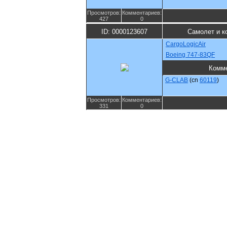
Просмотров:
Комментариев:
427
0
ID: 0000123607
Самолет и к
CargoLogicAir
Boeing 747-83QF
Комм
G-CLAB
(cn
60119
)
Просмотров:
Комментариев:
331
0