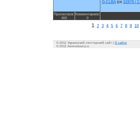
G-CLBA
(cn
32870 / 1
Просмотров:
Комментариев:
469
0
1
2
3
4
5
6
7
8
9
10
© 2011 Украинский споттерский сайт |
О сайте
© 2011 Aerovokzal p.e.