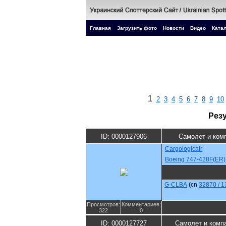
Главная
Загрузить фото
Новости
Видео
Катал
1
2
3
4
5
6
7
8
9
10
Рез
ID: 0000127906
Самолет и ком
Cargologicair
Boeing 747-428F(ER)
G-CLBA
(cn
32870 / 1
Просмотров:
Комментариев:
322
0
ID: 0000127727
Самолет и комп