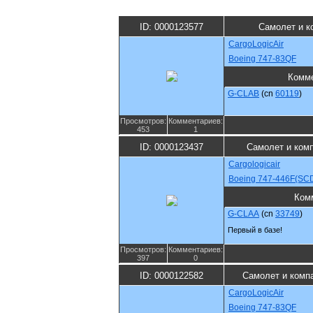
ID: 0000123577
Самолет и к
CargoLogicAir
Boeing 747-83QF
Комм
G-CLAB
(cn
60119
)
Просмотров:
Комментариев:
453
1
ID: 0000123437
Самолет и ком
Cargologicair
Boeing 747-446F(SC
Ком
G-CLAA
(cn
33749
)
Первый в базе!
Просмотров:
Комментариев:
397
0
ID: 0000122582
Самолет и комп
CargoLogicAir
Boeing 747-83QF