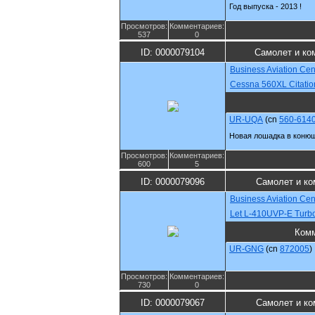
Год выпуска - 2013 !
Просмотров:
Комментариев:
537
0
ID: 0000079104
Самолет и ко
Business Aviation Cen
Cessna 560XL Citati
UR-UQA
(cn
560-614
Новая лошадка в конюш
Просмотров:
Комментариев:
600
5
ID: 0000079096
Самолет и ко
Business Aviation Cen
Let L-410UVP-E Turbo
Комм
UR-GNG
(cn
872005
)
Просмотров:
Комментариев:
730
0
ID: 0000079067
Самолет и ко