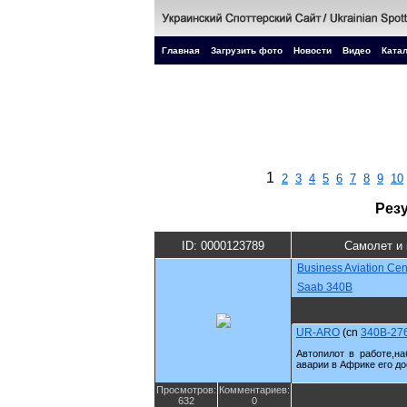
Главная
Загрузить фото
Новости
Видео
Катал
1
2
3
4
5
6
7
8
9
10
Рез
ID: 0000123789
Самолет и 
Business Aviation Cen
Saab 340B
UR-ARO
(cn
340B-27
Автопилот в работе,н
аварии в Африке его до
Просмотров:
Комментариев:
632
0