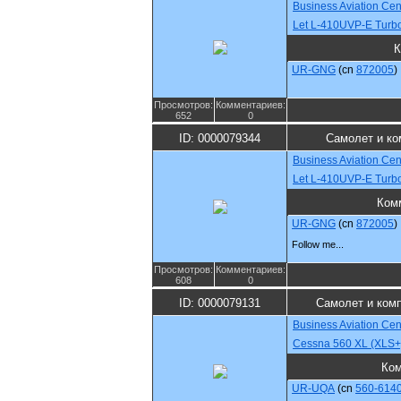
Business Aviation Cen
Let L-410UVP-E Turbo
К
UR-GNG
(cn
872005
)
Просмотров:
Комментариев:
652
0
ID: 0000079344
Самолет и ко
Business Aviation Cen
Let L-410UVP-E Turbo
Ком
UR-GNG
(cn
872005
)
Follow me...
Просмотров:
Комментариев:
608
0
ID: 0000079131
Самолет и ком
Business Aviation Cen
Cessna 560 XL (XLS+
Ко
UR-UQA
(cn
560-614