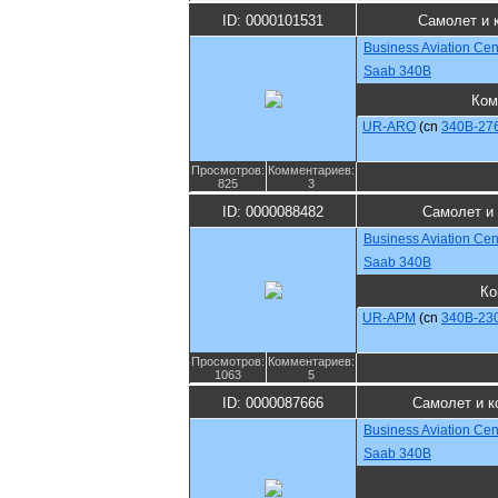
ID: 0000101531
Самолет и 
Business Aviation Cen
Saab 340B
Ком
UR-ARO
(cn
340B-27
Просмотров:
Комментариев:
825
3
ID: 0000088482
Самолет и
Business Aviation Cen
Saab 340B
Ко
UR-APM
(cn
340B-23
Просмотров:
Комментариев:
1063
5
ID: 0000087666
Самолет и к
Business Aviation Cen
Saab 340B