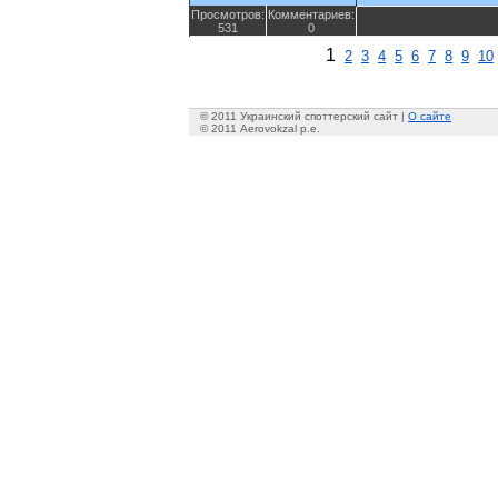
Просмотров:
Комментариев:
531
0
1
2
3
4
5
6
7
8
9
10
© 2011 Украинский споттерский сайт |
О сайте
© 2011 Aerovokzal p.e.