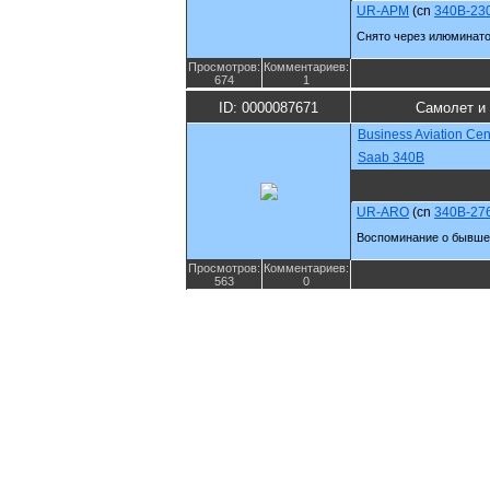
UR-APM
(cn
340B-23
Снято через илюминато
Просмотров:
Комментариев:
674
1
ID: 0000087671
Самолет и
Business Aviation Cen
Saab 340B
UR-ARO
(cn
340B-27
Воспоминание о бывше
Просмотров:
Комментариев:
563
0