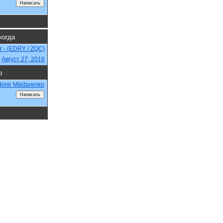
когда
r - (EDRY / ZQC)
,
Август 27, 2016
р
dimir Mikitarenko