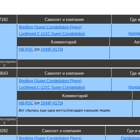
7182
Самолет и компания
Где и
Breitling (Super Constellation Flyers)
Hunga
Lockheed C-121C Super Constellation
Комментарий
Ав
HB-RSC
(cn
1049F-4175
)
ентариев:
0
3643
Самолет и компания
Где и
Breitling (Super Constellation Flyers)
Hunga
Lockheed C-121C Super Constellation
Комментарий
HB-RSC
(cn
1049F-4175
)
Вот сбылась еще одна мечта,благодаря хорошим людям.
ентариев:
5
8292
Самолет и компания
Где и 
Farnboroug
Breitling (Super Constellation Flyers)