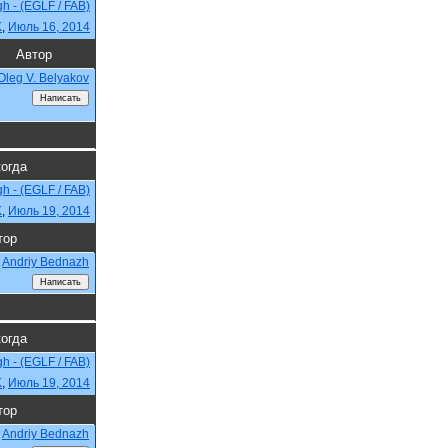
h - (EGLF / FAB)
K
,
Июль 16, 2014
Автор
Oleg V. Belyakov
когда
h - (EGLF / FAB)
K
,
Июль 19, 2014
тор
Andriy Bednazh
когда
h - (EGLF / FAB)
K
,
Июль 19, 2014
тор
Andriy Bednazh