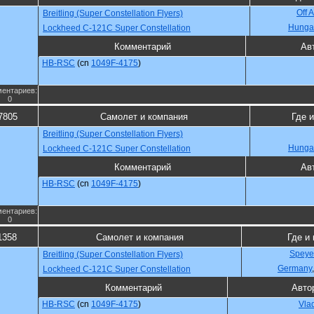
Off 
Breitling (Super Constellation Flyers)
Hunga
Lockheed C-121C Super Constellation
Комментарий
Ав
HB-RSC
(cn
1049F-4175
)
ентариев:
0
7805
Самолет и компания
Где и
Breitling (Super Constellation Flyers)
Hunga
Lockheed C-121C Super Constellation
Комментарий
Ав
HB-RSC
(cn
1049F-4175
)
ентариев:
0
1358
Самолет и компания
Где и 
Speye
Breitling (Super Constellation Flyers)
Germany
Lockheed C-121C Super Constellation
Комментарий
Авто
HB-RSC
(cn
1049F-4175
)
Vla