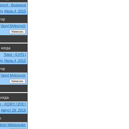
Airport - Budapest
ry
,
Июль 4, 2015
тор
Vasyl Mytrovych
 когда
Tokol - (LHTL)
ry
,
Июль 4, 2015
тор
Vasyl Mytrovych
когда
r - (EDRY / ZQC)
,
Август 28, 2016
р
dimir Mikitarenko