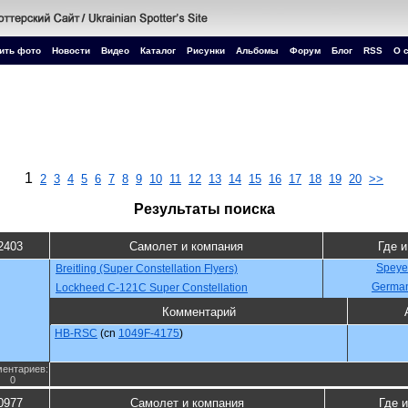
ить фото
Новости
Видео
Каталог
Рисунки
Альбомы
Форум
Блог
RSS
О 
1
2
3
4
5
6
7
8
9
10
11
12
13
14
15
16
17
18
19
20
>>
Результаты поиска
2403
Самолет и компания
Где и
Speye
Breitling (Super Constellation Flyers)
Germa
Lockheed C-121C Super Constellation
Комментарий
HB-RSC
(cn
1049F-4175
)
ентариев:
0
0977
Самолет и компания
Где и