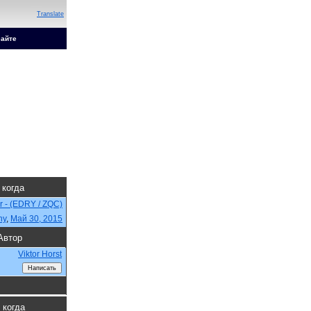
Translate
сайте
 когда
r - (EDRY / ZQC)
ny
,
Май 30, 2015
Автор
Viktor Horst
 когда