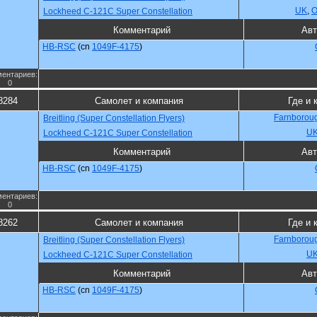
UK
,
О
Lockheed C-121C Super Constellation
Комментарий
Авт
HB-RSC
(cn
1049F-4175
)
ентариев:
0
8284
Самолет и компания
Где и 
Farnboroug
Breitling (Super Constellation Flyers)
U
Lockheed C-121C Super Constellation
Комментарий
Авт
HB-RSC
(cn
1049F-4175
)
ентариев:
0
8262
Самолет и компания
Где и 
Farnboroug
Breitling (Super Constellation Flyers)
U
Lockheed C-121C Super Constellation
Комментарий
Авт
HB-RSC
(cn
1049F-4175
)