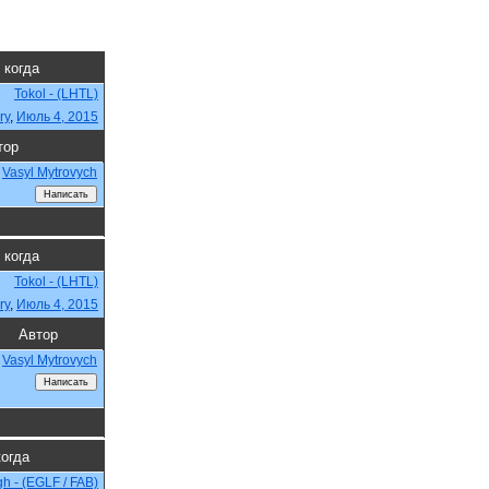
 когда
Tokol - (LHTL)
ry
,
Июль 4, 2015
тор
Vasyl Mytrovych
 когда
Tokol - (LHTL)
ry
,
Июль 4, 2015
Автор
Vasyl Mytrovych
когда
h - (EGLF / FAB)