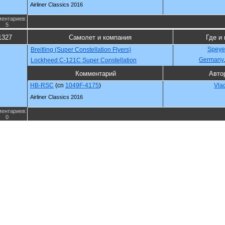
Airliner Classics 2016
ентариев:
5
1327
Самолет и компания
Где и 
Speye
Breitling (Super Constellation Flyers)
Germany
Lockheed C-121C Super Constellation
Комментарий
Авто
HB-RSC
(cn
1049F-4175
)
Vla
Airliner Classics 2016
ентариев:
0