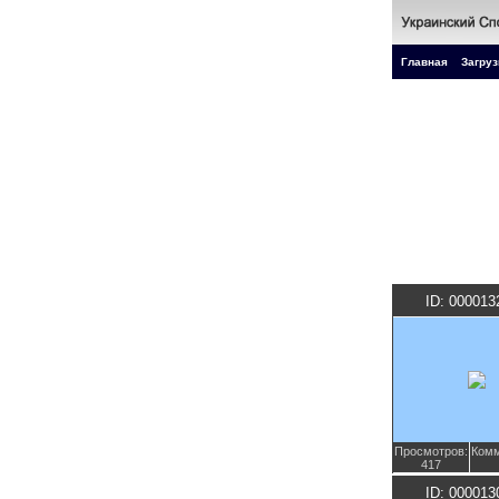
Главная
Загруз
ID: 000013
Просмотров:
Комм
417
ID: 000013