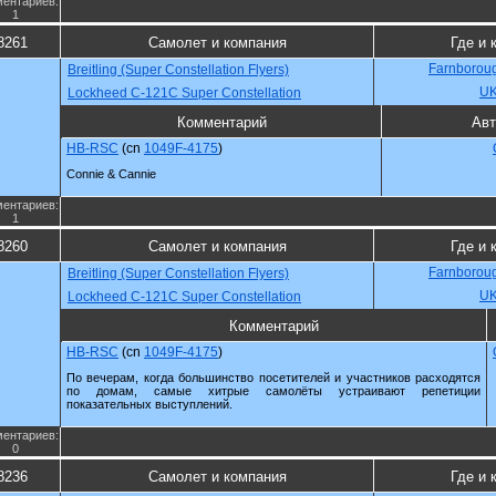
ентариев:
1
8261
Самолет и компания
Где и 
Farnboroug
Breitling (Super Constellation Flyers)
U
Lockheed C-121C Super Constellation
Комментарий
Авт
HB-RSC
(cn
1049F-4175
)
Connie & Cannie
ентариев:
1
8260
Самолет и компания
Где и 
Farnboroug
Breitling (Super Constellation Flyers)
U
Lockheed C-121C Super Constellation
Комментарий
HB-RSC
(cn
1049F-4175
)
По вечерам, когда большинство посетителей и участников расходятся
по домам, самые хитрые самолёты устраивают репетиции
показательных выступлений.
ентариев:
0
8236
Самолет и компания
Где и 