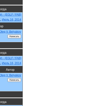
когда
h - (EGLF / FAB)
K
,
Июль 16, 2014
ор
Oleg V. Belyakov
когда
h - (EGLF / FAB)
K
,
Июль 16, 2014
Автор
Oleg V. Belyakov
когда