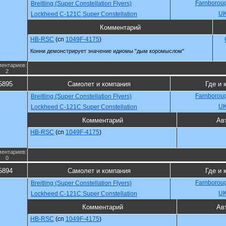
Farnboroug
Breitling (Super Constellation Flyers)
U
Lockheed C-121C Super Constellation
Комментарий
HB-RSC
(cn
1049F-4175
)
Конни демонстрирует значение идиомы "дым коромыслом"
ентариев:
2
5895
Самолет и компания
Где и 
Farnboroug
Breitling (Super Constellation Flyers)
U
Lockheed C-121C Super Constellation
Комментарий
Ав
HB-RSC
(cn
1049F-4175
)
ентариев:
0
5894
Самолет и компания
Где и 
Farnboroug
Breitling (Super Constellation Flyers)
U
Lockheed C-121C Super Constellation
Комментарий
Ав
HB-RSC
(cn
1049F-4175
)