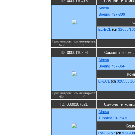
ID: 0000110416
Самолет и комп
Alrosa
Boeing 737-800
К
EL-ECL
(cn
32655/16
Просмотров:
Комментариев:
572
0
ID: 0000110298
Самолет и комп
Alrosa
Boeing 737-86N
Ком
EI-ECL
(cn
32655 / 16
Просмотров:
Комментариев:
434
0
ID: 0000107521
Самолет и комп
Alrosa
Tupolev Tu-154M
Комм
RA-85757
(cn
92A939