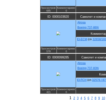
Просмотров:
Комментариев:
685
0
ID: 0000103820
Самолет и компа
Alrosa
Boeing 737-86N
Коммента
EI-ECM
(cn
32658/16
Просмотров:
Комментариев:
578
0
ID: 0000099285
Самолет и компа
Alrosa
Boeing 737-83N
Комм
EI-FCH
(cn
32576 / 8
Просмотров:
Комментариев:
421
0
1
2
3
4
5
6
7
8
9
10