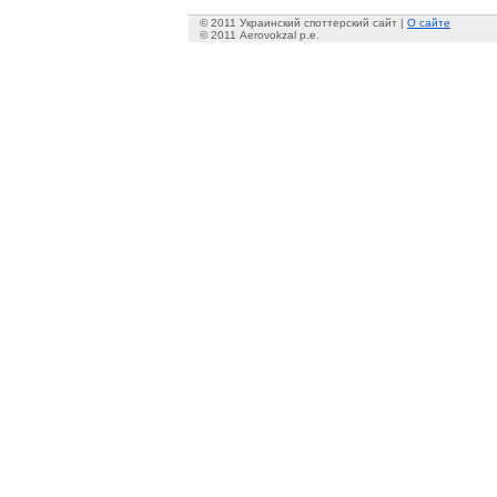
© 2011 Украинский споттерский сайт |
О сайте
© 2011 Aerovokzal p.e.