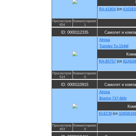
RA-41904
(cn
416383
Просмотров:
Комментариев:
654
1
ID: 0000112335
Самолет и компа
Alrosa
Tupolev Tu-154M
Комм
RA-85757
(cn
92A939
Просмотров:
Комментариев:
514
0
ID: 0000110915
Самолет и компа
Alrosa
Boeing 737-86N
Ком
EI-ECM
(cn
32658/16
Просмотров:
Комментариев:
453
0