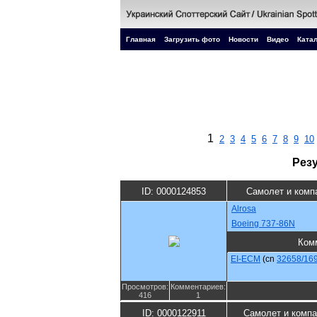
Главная
Загрузить фото
Новости
Видео
Катал
1
2
3
4
5
6
7
8
9
10
Рез
ID: 0000124853
Самолет и комп
Alrosa
Boeing 737-86N
Ком
EI-ECM
(cn
32658/16
Просмотров:
Комментариев:
416
1
ID: 0000122911
Самолет и компа