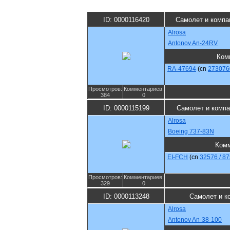
ID: 0000116420
Самолет и компа
Alrosa
Antonov An-24RV
Ком
RA-47694
(cn
273076
Просмотров:
Комментариев:
384
0
ID: 0000115199
Самолет и компа
Alrosa
Boeing 737-83N
Комм
EI-FCH
(cn
32576 / 8
Просмотров:
Комментариев:
329
0
ID: 0000113248
Самолет и к
Alrosa
Antonov An-38-100