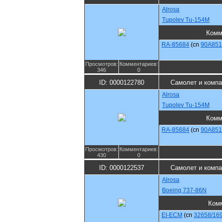
Alrosa
Tupolev Tu-154M
Комм
RA-85684
(cn
90A851
Просмотров:
Комментариев:
346
0
ID: 0000122780
Самолет и компа
Alrosa
Tupolev Tu-154M
Комм
RA-85684
(cn
90A851
Просмотров:
Комментариев:
430
0
ID: 0000122537
Самолет и компа
Alrosa
Boeing 737-86N
Ком
EI-ECM
(cn
32658/16