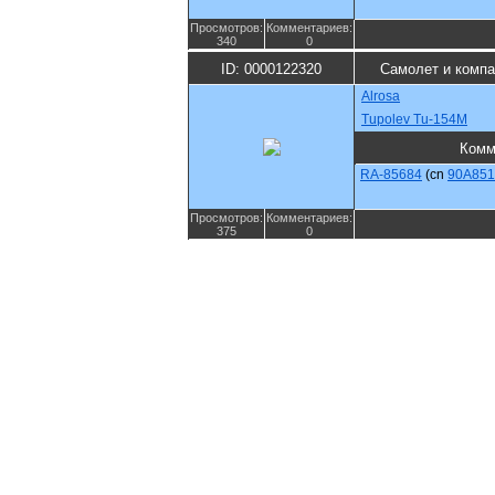
Просмотров:
Комментариев:
340
0
ID: 0000122320
Самолет и компа
Alrosa
Tupolev Tu-154M
Комм
RA-85684
(cn
90A851
Просмотров:
Комментариев:
375
0