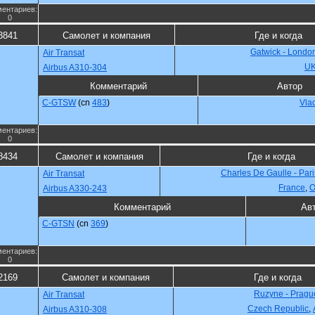
ентариев:
0
3841
Самолет и компания
Где и когда
Gatwick - Londo
Air Transat
U
Airbus A310-304
Комментарий
Автор
C-GTSW
(cn
483
)
Vla
ентариев:
0
8434
Самолет и компания
Где и когда
Charles De Gaulle - Par
Air Transat
France
,
О
Airbus A330-243
Комментарий
Ав
C-GTSN
(cn
369
)
ентариев:
0
2169
Самолет и компания
Где и когда
Ruzyne - Pragu
Air Transat
Czech Republic
,
Airbus A310-308