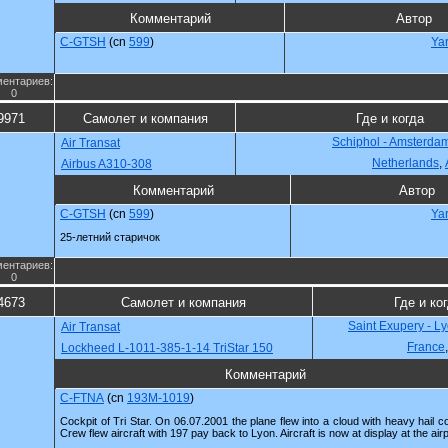
Комментарий
Автор
C-GTSH
(cn
599
)
Ya
ентариев:
0
9971
Самолет и компания
Где и когда
Schiphol - Amsterda
Air Transat
Netherlands
,
Airbus A310-308
Комментарий
Автор
C-GTSH
(cn
599
)
Ya
25-летний старичок
ентариев:
0
4673
Самолет и компания
Где и ко
Saint Exupery - Ly
Air Transat
France
Lockheed L-1011-385-1-14 TriStar 150
Комментарий
C-FTNA
(cn
193M-1019
)
Cockpit of Tri Star. On 06.07.2001 the plane flew into a cloud with heavy hail c
Crew flew aircraft with 197 pay back to Lyon. Aircraft is now at display at the airp