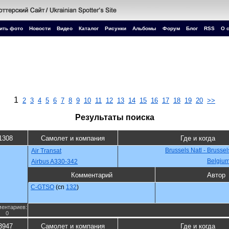
ить фото
Новости
Видео
Каталог
Рисунки
Альбомы
Форум
Блог
RSS
О 
1
2
3
4
5
6
7
8
9
10
11
12
13
14
15
16
17
18
19
20
>>
Результаты поиска
1308
Самолет и компания
Где и когда
Brussels Natl - Brusse
Air Transat
Belgiu
Airbus A330-342
Комментарий
Автор
C-GTSO
(cn
132
)
ентариев:
0
3947
Самолет и компания
Где и когда