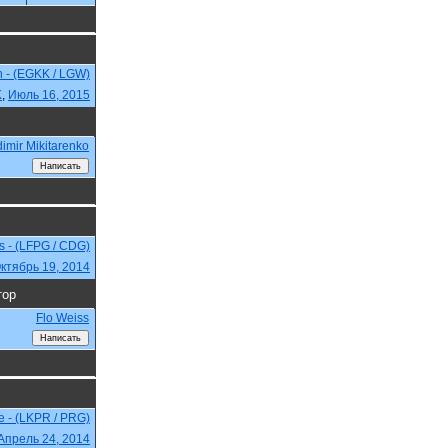
n - (EGKK / LGW)
K
,
Июль 16, 2015
dimir Mikitarenko
is - (LFPG / CDG)
ктябрь 19, 2014
тор
Flo Weiss
e - (LKPR / PRG)
Апрель 24, 2014