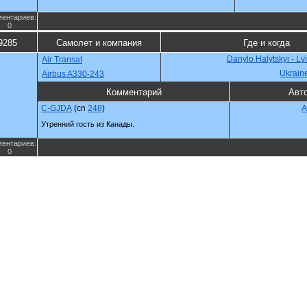
ентариев:
0
9285
Самолет и компания
Где и когда
Danylo Halytskyi - Lv
Air Transat
Ukrain
Airbus A330-243
Комментарий
Авт
C-GJDA
(cn
248
)
A
Утренний гость из Канады.
ентариев:
0