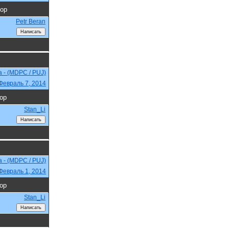
ор
Petr Beran
a - (MDPC / PUJ)
Февраль 7, 2014
ор
Stan_Li
a - (MDPC / PUJ)
Февраль 1, 2014
ор
Stan_Li