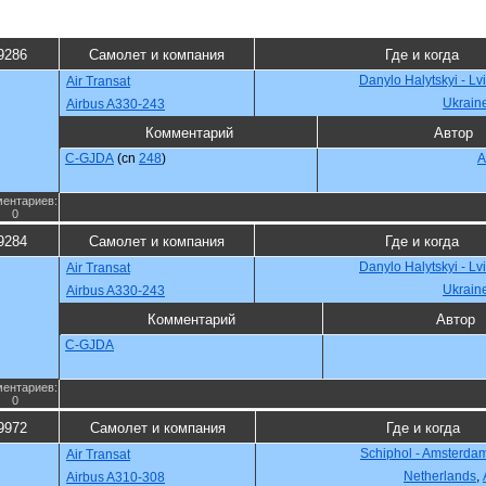
9286
Самолет и компания
Где и когда
Danylo Halytskyi - Lv
Air Transat
Ukrain
Airbus A330-243
Комментарий
Автор
C-GJDA
(cn
248
)
A
ентариев:
0
9284
Самолет и компания
Где и когда
Danylo Halytskyi - Lv
Air Transat
Ukrain
Airbus A330-243
Комментарий
Автор
C-GJDA
ентариев:
0
9972
Самолет и компания
Где и когда
Schiphol - Amsterda
Air Transat
Netherlands
,
Airbus A310-308