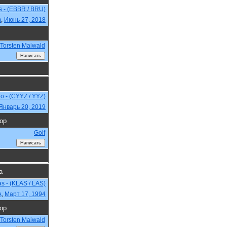
ls - (EBBR / BRU)
m
,
Июнь 27, 2018
Torsten Maiwald
to - (CYYZ / YYZ)
Январь 20, 2019
ор
Golf
а
as - (KLAS / LAS)
A
,
Март 17, 1994
ор
Torsten Maiwald