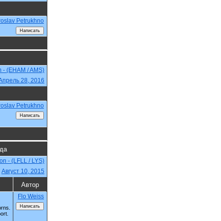
roslav Petrukhno
m - (EHAM / AMS)
Апрель 28, 2016
roslav Petrukhno
гда
on - (LFLL / LYS)
,
Август 10, 2015
Автор
Flo Weiss
orns.
ort.