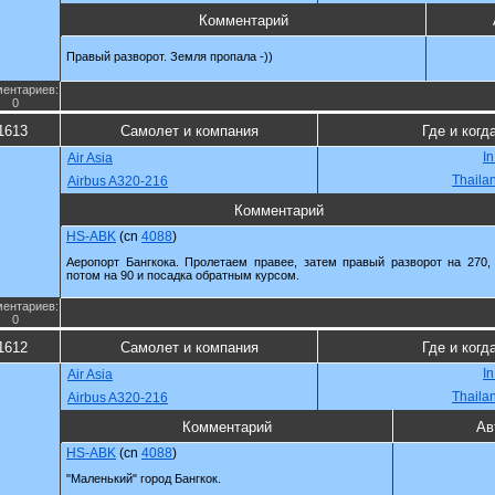
Комментарий
Правый разворот. Земля пропала -))
ентариев:
0
1613
Самолет и компания
Где и когд
In
Air Asia
Thaila
Airbus A320-216
Комментарий
HS-ABK
(cn
4088
)
Аеропорт Бангкока. Пролетаем правее, затем правый разворот на 270,
потом на 90 и посадка обратным курсом.
ентариев:
0
1612
Самолет и компания
Где и когд
In
Air Asia
Thaila
Airbus A320-216
Комментарий
Ав
HS-ABK
(cn
4088
)
"Маленький" город Бангкок.