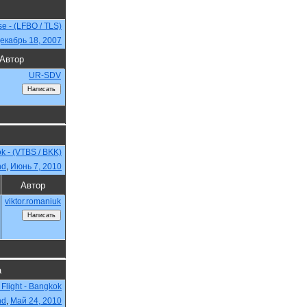
se - (LFBO / TLS)
екабрь 18, 2007
Автор
UR-SDV
k - (VTBS / BKK)
nd
,
Июнь 7, 2010
Автор
viktor.romaniuk
а
 Flight - Bangkok
nd
,
Май 24, 2010