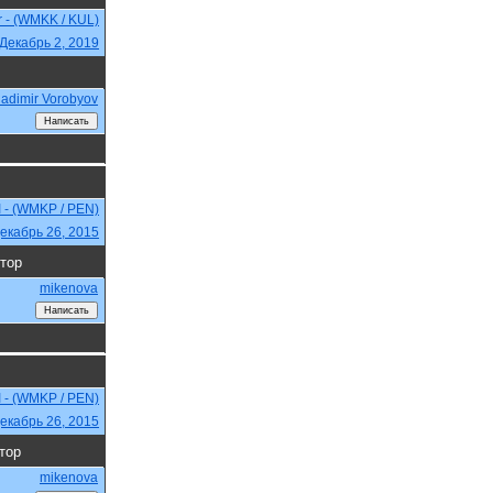
r - (WMKK / KUL)
Декабрь 2, 2019
ladimir Vorobyov
I - (WMKP / PEN)
екабрь 26, 2015
тор
mikenova
I - (WMKP / PEN)
екабрь 26, 2015
тор
mikenova