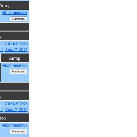
Автор
viktor.romaniuk
а
 Flight - Bangkok
nd
,
Июнь 7, 2010
Автор
viktor.romaniuk
а
 Flight - Bangkok
nd
,
Июнь 7, 2010
тор
viktor.romaniuk