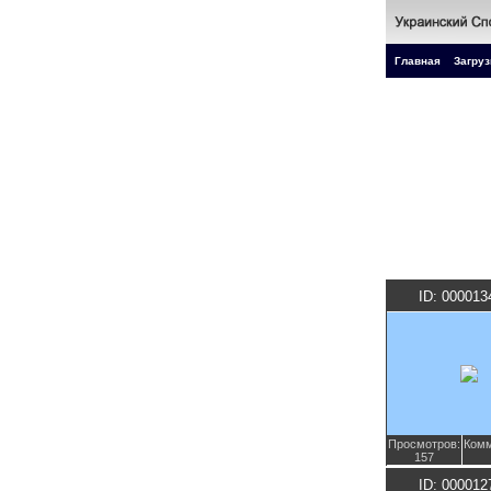
Главная
Загруз
ID: 000013
Просмотров:
Комм
157
ID: 000012