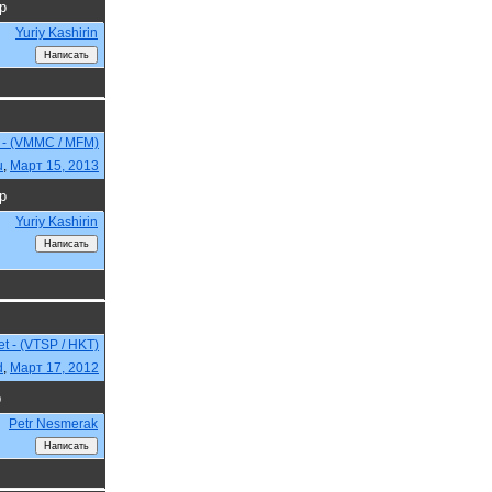
р
Yuriy Kashirin
u - (VMMC / MFM)
u
,
Март 15, 2013
р
Yuriy Kashirin
et - (VTSP / HKT)
d
,
Март 17, 2012
р
Petr Nesmerak