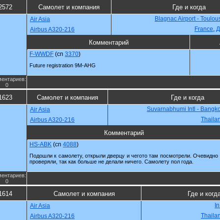
2572
Самолет и компания
Где и когда
Blagnac Airport - Toulou
Air Asia
France
,
Д
Airbus A320-216
Комментарий
F-WWDF
(cn
3370
)
Future registration 9M-AHG
ентариев:
0
1623
Самолет и компания
Где и когда
Suvarnabhumi Intl - Bangko
Air Asia
Thaila
Airbus A320-216
Комментарий
HS-ABK
(cn
4088
)
Подошли к самолету, открыли дверцу и чегото там посмотрели. Очевидно
проверяли, так как больше не делали ничего. Самолету пол года.
ентариев:
0
1614
Самолет и компания
Где и когд
In
Air Asia
Thaila
Airbus A320-216