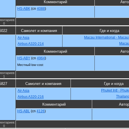
Комментарий
Авто
HS-ABK
(cn
4088
)
ентариев:
0
6022
Самолет и компания
Где и когда
Macau International - Maca
Air Asia
Maca
Airbus A320-214
Комментарий
Авто
HS-ABY
(cn
4964
)
Местный low-cost
ентариев:
1
5827
Самолет и компания
Где и когда
Phuket Intl - Phuk
Air Asia
Thailan
Airbus A320-216
Комментарий
Авто
HS-ABL
(cn
4126
)
ентариев:
0