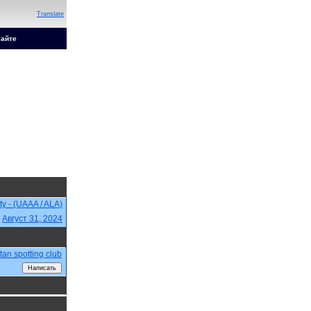
Translate
сайте
ty - (UAAA / ALA)
,
Август 31, 2024
tan spotting club