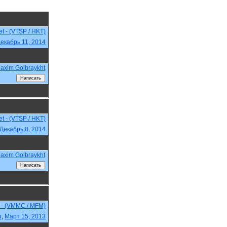
et - (VTSP / HKT)
екабрь 11, 2014
axim Golbraykht
et - (VTSP / HKT)
Декабрь 8, 2014
axim Golbraykht
u - (VMMC / MFM)
u
,
Март 15, 2013