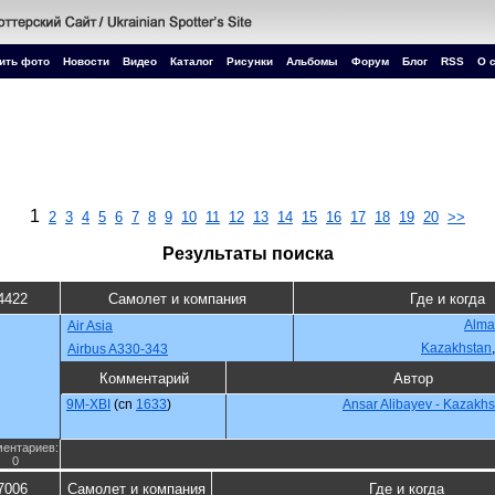
ить фото
Новости
Видео
Каталог
Рисунки
Альбомы
Форум
Блог
RSS
О 
1
2
3
4
5
6
7
8
9
10
11
12
13
14
15
16
17
18
19
20
>>
Результаты поиска
4422
Самолет и компания
Где и когда
Alma
Air Asia
Kazakhstan
Airbus A330-343
Комментарий
Автор
9M-XBI
(cn
1633
)
Ansar Alibayev - Kazakhs
ентариев:
0
7006
Самолет и компания
Где и когда