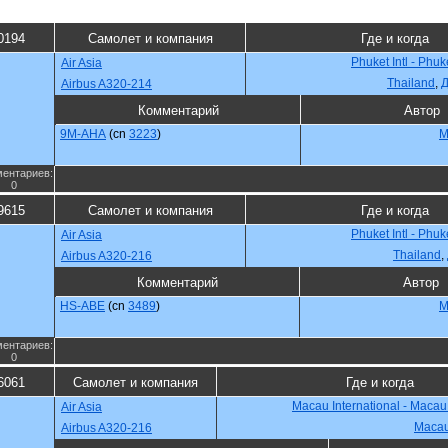
0194
Самолет и компания
Где и когда
Phuket Intl - Phuk
Air Asia
Thailand
,
Д
Airbus A320-214
Комментарий
Автор
9M-AHA
(cn
3223
)
M
ентариев:
0
9615
Самолет и компания
Где и когда
Phuket Intl - Phuk
Air Asia
Thailand
,
Airbus A320-216
Комментарий
Автор
HS-ABE
(cn
3489
)
M
ентариев:
0
6061
Самолет и компания
Где и когда
Macau International - Maca
Air Asia
Maca
Airbus A320-216