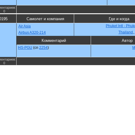
ентариев:
0
0195
Самолет и компания
Где и когда
Phuket Intl - Phuk
Air Asia
Thailand
,
Airbus A320-214
Комментарий
Автор
HS-PGU
(cn
2254
)
M
ентариев:
0