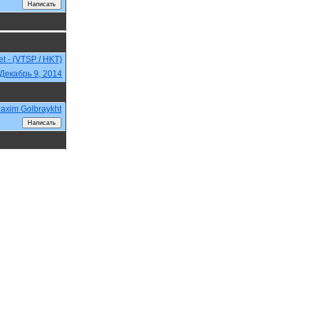
et - (VTSP / HKT)
Декабрь 9, 2014
axim Golbraykht