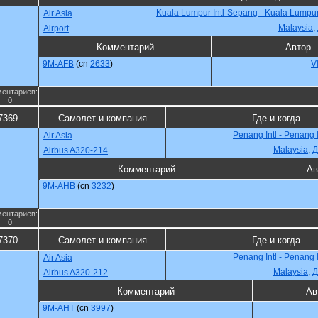
Kuala Lumpur Intl-Sepang - Kuala Lumpu
Air Asia
Malaysia
,
Airport
Комментарий
Автор
9M-AFB
(cn
2633
)
V
ентариев:
0
7369
Самолет и компания
Где и когда
Penang Intl - Penang 
Air Asia
Malaysia
,
Д
Airbus A320-214
Комментарий
Ав
9M-AHB
(cn
3232
)
ентариев:
0
7370
Самолет и компания
Где и когда
Penang Intl - Penang 
Air Asia
Malaysia
,
Д
Airbus A320-212
Комментарий
Ав
9M-AHT
(cn
3997
)