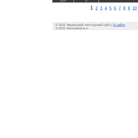
614
0
1
2
3
4
5
6
7
8
9
10
© 2011 Украинский споттерский сайт |
О сайте
© 2011 Aerovokzal p.e.