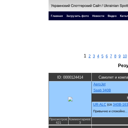
Главная
Загрузить фото
Новости
Видео
Катал
1
2
3
4
5
6
7
8
9
10
Рез
ID: 0000124414
Самолет и комп
AeroJet
Saab 340B
UR-ALC
(cn
340B-16
Привычно и спокойно...
Просмотров:
Комментариев:
621
3