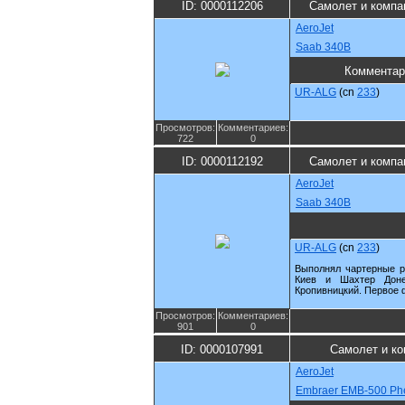
ID: 0000112206
Самолет и компа
AeroJet
Saab 340B
Комментар
UR-ALG
(cn
233
)
Просмотров:
Комментариев:
722
0
ID: 0000112192
Самолет и компа
AeroJet
Saab 340B
UR-ALG
(cn
233
)
Выполнял чартерные 
Киев и Шахтер Дон
Кропивницкий. Первое ф
Просмотров:
Комментариев:
901
0
ID: 0000107991
Самолет и ко
AeroJet
Embraer EMB-500 Ph