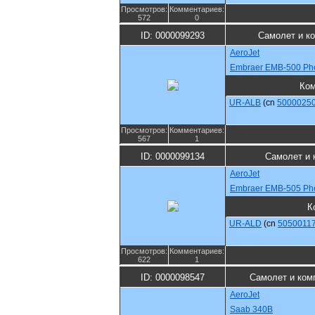
Просмотров:
Комментариев:
572
0
ID: 0000099293
Самолет и к
AeroJet
Embraer EMB-500 Ph
Ко
UR-ALB
(cn
5000025
Просмотров:
Комментариев:
567
1
ID: 0000099134
Самолет и 
AeroJet
Embraer EMB-505 Ph
К
UR-ALD
(cn
5050011
Просмотров:
Комментариев:
622
1
ID: 0000098547
Самолет и ком
AeroJet
Saab 340B