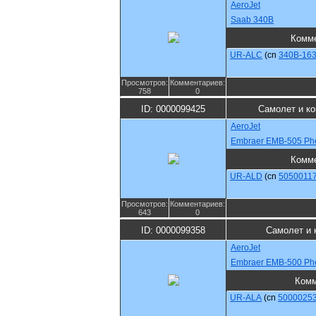
AeroJet
Saab 340B
Комм
UR-ALC
(cn
340B-16
Просмотров:
Комментариев:
758
0
ID: 0000099425
Самолет и к
AeroJet
Embraer EMB-505 Ph
Комм
UR-ALD
(cn
5050011
Просмотров:
Комментариев:
643
0
ID: 0000099358
Самолет и 
AeroJet
Embraer EMB-500 Ph
Комм
UR-ALA
(cn
5000025