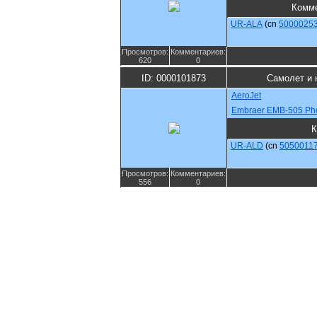
Комм
UR-ALA
(cn
5000025
Просмотров:
Комментариев:
620
0
ID: 0000101873
Самолет и 
AeroJet
Embraer EMB-505 Ph
К
UR-ALD
(cn
5050011
Просмотров:
Комментариев:
556
0