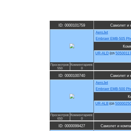
ID: 0000101759
Самолет и 
AeroJet
Embraer EMB-505 Ph
Ком
UR-ALD
(cn
5050011
Просмотров:
Комментариев:
550
0
ID: 0000100740
Самолет и 
AeroJet
Embraer EMB-500 Ph
К
UR-ALB
(cn
5000025
Просмотров:
Комментариев:
650
0
ID: 0000099427
Самолет и компа