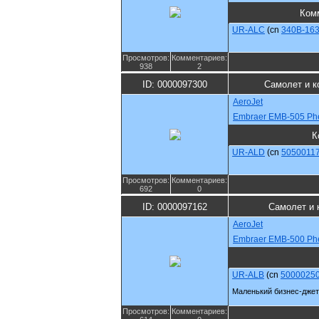
Ком
UR-ALC
(cn
340B-16
Просмотров:
Комментариев:
938
2
ID: 0000097300
Самолет и к
AeroJet
Embraer EMB-505 Ph
К
UR-ALD
(cn
5050011
Просмотров:
Комментариев:
692
0
ID: 0000097162
Самолет и 
AeroJet
Embraer EMB-500 Ph
UR-ALB
(cn
5000025
Маленький бизнес-джет
Просмотров:
Комментариев: