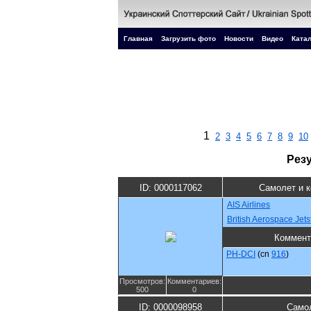
Главная
Загрузить фото
Новости
Видео
Катал
1
2
3
4
5
6
7
8
9
10
Рез
ID: 0000117062
Самолет и 
AIS Airlines
British Aerospace Jet
Коммент
PH-DCI
(cn
916
)
Просмотров:
Комментариев:
500
0
ID: 0000098958
Самол