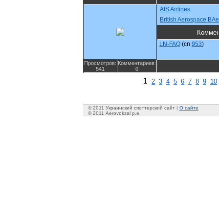
AIS Airlines
British Aerospace BA
Коммен
LN-FAQ
(cn
953
)
Просмотров:
Комментариев:
541
0
1
2
3
4
5
6
7
8
9
10
© 2011 Украинский споттерский сайт |
О сайте
© 2011 Aerovokzal p.e.