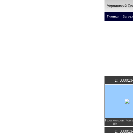
Главная
Загруз
ID: 000013
Просмотров:
Комм
89
ID: 000013