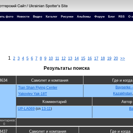
ить фото
Новости
Видео
Каталог
Рисунки
Альбомы
Форум
Блог
RSS
О 
1
2
3
4
5
6
7
8
9
10
11
12
13
14
15
16
17
18
19
20
>>
Результаты поиска
4634
Самолет и компания
Где и когда
Bayserke -
Tian Shan Flying Center
Kazakhstan
Yakovlev Yak-18T
Комментарий
Автор
UP-LA069
(cn
13-11
)
Ba
ентариев:
0
4437
Самолет и компания
Где и когда