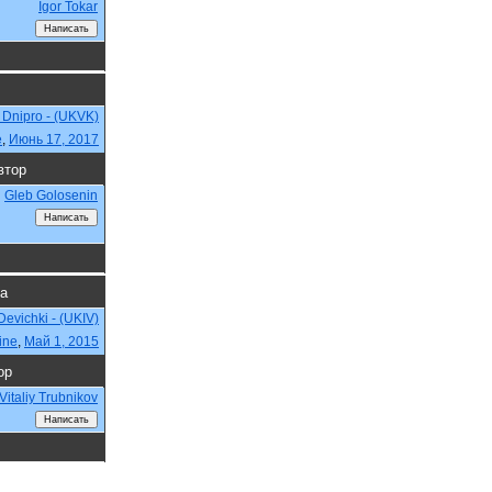
Igor Tokar
 Dnipro - (UKVK)
e
,
Июнь 17, 2017
втор
Gleb Golosenin
да
Devichki - (UKIV)
ine
,
Май 1, 2015
ор
Vitaliy Trubnikov