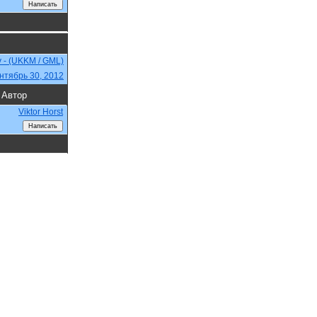
v - (UKKM / GML)
нтябрь 30, 2012
Автор
Viktor Horst