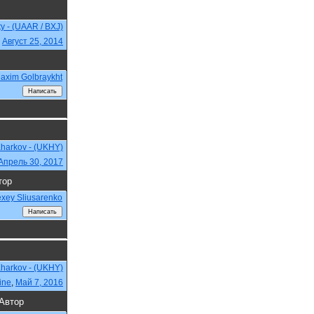
ty - (UAAR / BXJ)
,
Август 25, 2014
axim Golbraykht
Kharkov - (UKHY)
Апрель 30, 2017
тор
exey Sliusarenko
Kharkov - (UKHY)
ine
,
Май 7, 2016
Автор