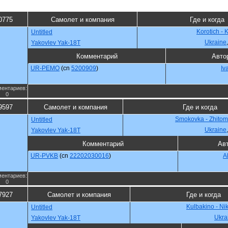
0775
Самолет и компания
Где и когда
Korotich - 
Untitled
Ukraine
Yakovlev Yak-18T
Комментарий
Авто
UR-PEMO
(cn
5200909
)
Iv
ентариев:
0
9597
Самолет и компания
Где и когда
Smokovka - Zhitomi
Untitled
Ukraine
Yakovlev Yak-18T
Комментарий
Ав
UR-PVKB
(cn
22202030016
)
A
ентариев:
0
7927
Самолет и компания
Где и когда
Kulbakino - Ni
Untitled
Ukra
Yakovlev Yak-18T