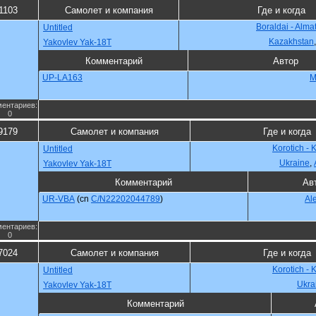
1103
Самолет и компания
Где и когда
Boraldai - Alma
Untitled
Kazakhstan
Yakovlev Yak-18T
Комментарий
Автор
UP-LA163
M
ентариев:
0
9179
Самолет и компания
Где и когда
Korotich - 
Untitled
Ukraine
,
Yakovlev Yak-18T
Комментарий
Ав
UR-VBA
(cn
C/N22202044789
)
Al
ентариев:
0
7024
Самолет и компания
Где и когда
Korotich - 
Untitled
Ukra
Yakovlev Yak-18T
Комментарий