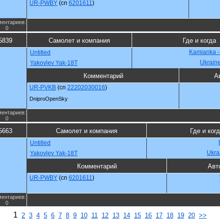
UR-PWBY
(cn
6201611
)
ентариев:
0
5839
Самолет и компания
Где и когда
Kamianka -
Untitled
Ukrain
Yakovlev Yak-18T
Комментарий
А
UR-PVKB
(cn
22202030016
)
DniproOpenSky
ентариев:
0
5663
Самолет и компания
Где и ког
Untitled
Ukra
Yakovlev Yak-18T
Комментарий
Авт
UR-PWBY
(cn
6201611
)
ентариев:
0
1
2
3
4
5
6
7
8
9
10
11
12
13
14
15
16
17
18
19
20
>>