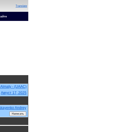
Translate
сайте
 Almaty - (UAAC)
,
Август 17, 2025
kayenko Andrey