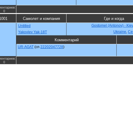
ентариев:
0
1001
Самолет и компания
Где и когда
Gostomel (Antonov) - Kie
Untitled
Ukraine
,
Се
Yakovlev Yak-18T
Комментарий
UR-AGAT
(cn
22202047728
)
ентариев:
0