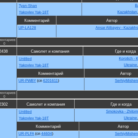
B
Tyan-Shan
Kazakhstan
Yakovlev Yak-18T
Комментарий
Автор
UP-LA128
Ansar Alibayev - Kazakhs
ентариев:
0
2438
Самолет и компания
Где и когда
Korotich - 
Untitled
Ukraine
Yakovlev Yak-18T
Комментарий
Автор
UR-PWBY
(cn
6201611
)
SerhiyMishe
ентариев:
0
2302
Самолет и компания
Где и когда
Smokovka - Zhitomi
Untitled
Ukraine
Yakovlev Yak-18T
Комментарий
Автор
UR-PLFA
(cn
44604
)
SerhiyMishe