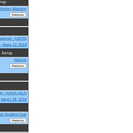
тор
Andrey Makarov
а
adovsk - (UKOS)
e
,
Июль 13, 2019
Автор
Helicop
ty - (UAAA / ALA)
,
Август 28, 2018
an Spotting Club