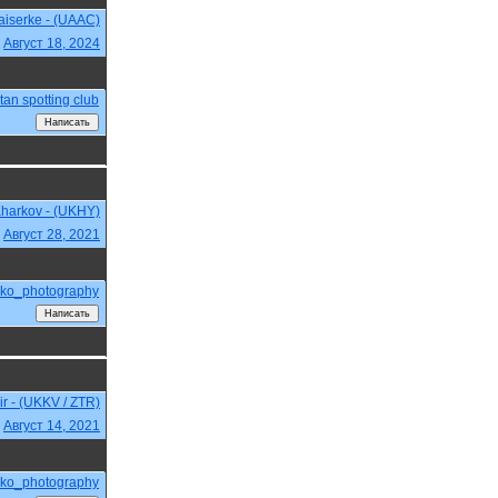
aiserke - (UAAC)
,
Август 18, 2024
tan spotting club
Kharkov - (UKHY)
,
Август 28, 2021
nko_photography
r - (UKKV / ZTR)
,
Август 14, 2021
nko_photography