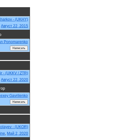
Kharkov - (UKHY)
,
Август 22, 2015
р
an Ponomarenko
r - (UKKV / ZTR)
,
Август 22, 2020
тор
lexey Gavrilenko
kolayev - (UKOR)
ine
,
Май 2, 2020