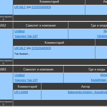
Комментарий
Ав
UR-WLC
(cn
22202040093
)
ентариев:
0
5552
Самолет и компания
Где и когд
Sk
Untitled
Ukrain
Yakovlev Yak-18T
Комментарий
UR-WLC
(cn
22202040093
)
Так бывает...
ентариев:
0
1883
Самолет и компания
Где и когда
Alma
Untitled
Kazakhstan
Yakovlev Yak-18T
Комментарий
Автор
UP-LA069
Bakayenko Andrey - Kazakhst
ентариев:
0