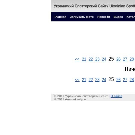
Главная
Загрузить фото
Новости
Видео
Катал
25
<<
21
22
23
24
26
27
28
Нич
25
<<
21
22
23
24
26
27
28
© 2011 Украинский споттерский сайт |
О сайте
© 2011 Aerovokzal p.e.