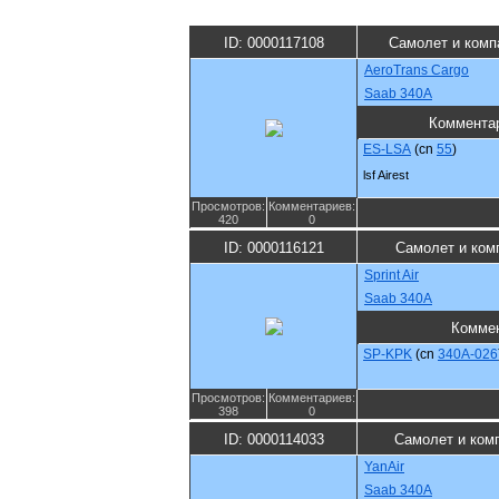
ID: 0000117108
Самолет и комп
AeroTrans Cargo
Saab 340A
Коммента
ES-LSA
(cn
55
)
lsf Airest
Просмотров:
Комментариев:
420
0
ID: 0000116121
Самолет и ком
Sprint Air
Saab 340A
Комме
SP-KPK
(cn
340A-026
Просмотров:
Комментариев:
398
0
ID: 0000114033
Самолет и ком
YanAir
Saab 340A