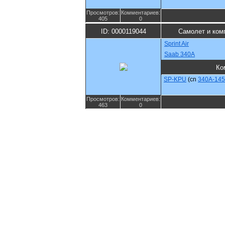
Просмотров:
Комментариев:
405
0
ID: 0000119044
Самолет и ком
Sprint Air
Saab 340A
Ко
SP-KPU
(cn
340A-145
Просмотров:
Комментариев:
463
0