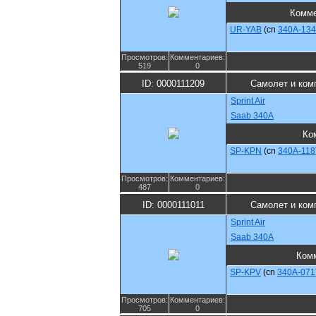
Комме
UR-YAB
(cn
340A-134
Просмотров:
Комментариев:
519
0
ID: 0000111209
Самолет и ком
Sprint Air
Saab 340A
Ко
SP-KPN
(cn
340A-118
Просмотров:
Комментариев:
487
0
ID: 0000111011
Самолет и ком
Sprint Air
Saab 340A
Ком
SP-KPV
(cn
340A-071
Просмотров:
Комментариев:
705
0