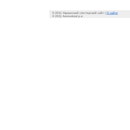
© 2011 Украинский споттерский сайт |
О сайте
© 2011 Aerovokzal p.e.