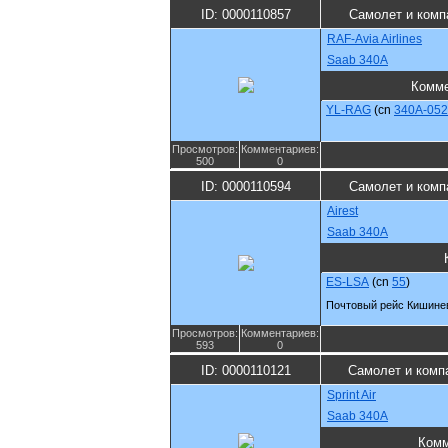
ID: 0000110857
Самолет и комп
RAF-Avia Airlines
Saab 340A
Комме
YL-RAG
(cn
340A-052
Просмотров:
Комментариев:
500
0
ID: 0000110594
Самолет и комп
Airest
Saab 340A
ES-LSA
(cn
55
)
Почтовый рейс Кишине
Просмотров:
Комментариев:
593
0
ID: 0000110121
Самолет и комп
Sprint Air
Saab 340A
Комм