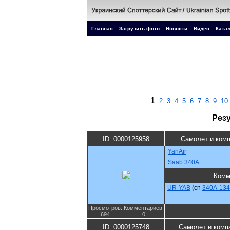
Главная
Загрузить фото
Новости
Видео
Катал
1
2
3
4
5
6
7
8
9
10
Рез
ID: 0000125958
Самолет и ком
YanAir
Saab 340A
Комм
UR-YAB
(cn
340A-134
Просмотров:
Комментариев:
694
0
ID: 0000125748
Самолет и комп