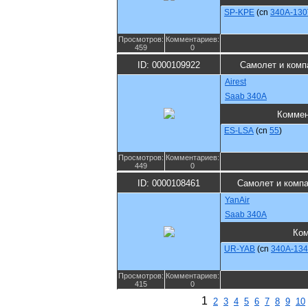
SP-KPE
(cn
340A-130
Просмотров:
Комментариев:
459
0
ID: 0000109922
Самолет и комп
Airest
Saab 340A
Коммен
ES-LSA
(cn
55
)
Просмотров:
Комментариев:
449
0
ID: 0000108461
Самолет и комп
YanAir
Saab 340A
Ком
UR-YAB
(cn
340A-134
Просмотров:
Комментариев:
415
0
1
2
3
4
5
6
7
8
9
10