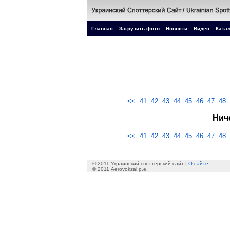
Главная
Загрузить фото
Новости
Видео
Катал
<<
41
42
43
44
45
46
47
48
Нич
<<
41
42
43
44
45
46
47
48
© 2011 Украинский споттерский сайт |
О сайте
© 2011 Aerovokzal p.e.