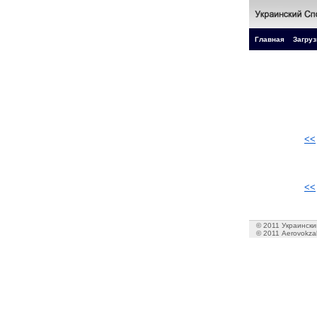
Главная
Загруз
<<
<<
© 2011 Украинский
© 2011 Aerovokzal