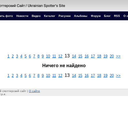
ить фото
Новости
Видео
Каталог
Рисунки
Альбомы
Форум
Блог
RSS
О 
13
1
2
3
4
5
6
7
8
9
10
11
12
14
15
16
17
18
19
20
>>
Ничего не найдено
13
1
2
3
4
5
6
7
8
9
10
11
12
14
15
16
17
18
19
20
>>
 споттерский сайт |
О сайте
 p.e.