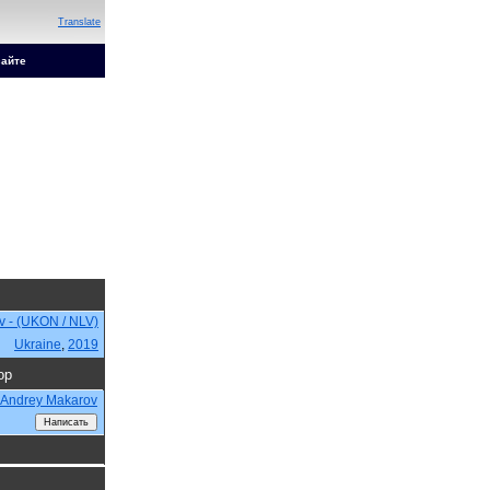
Translate
сайте
v - (UKON / NLV)
Ukraine
,
2019
ор
Andrey Makarov