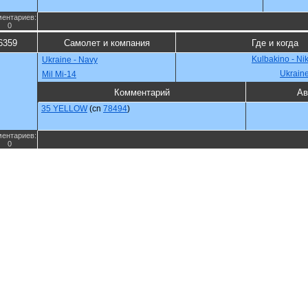
ентариев:
0
6359
Самолет и компания
Где и когда
Kulbakino - Ni
Ukraine - Navy
Ukrain
Mil Mi-14
Комментарий
Ав
35 YELLOW
(cn
78494
)
ентариев:
0