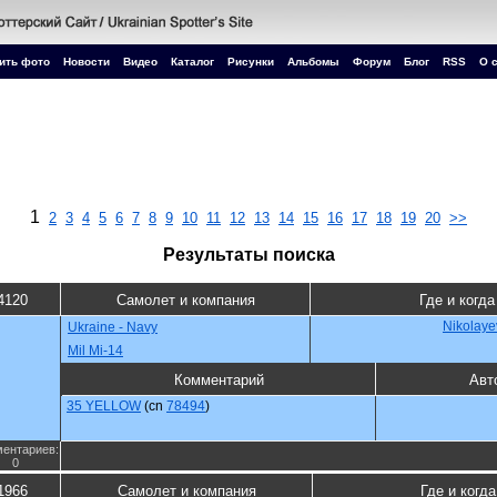
ить фото
Новости
Видео
Каталог
Рисунки
Альбомы
Форум
Блог
RSS
О 
1
2
3
4
5
6
7
8
9
10
11
12
13
14
15
16
17
18
19
20
>>
Результаты поиска
4120
Самолет и компания
Где и когда
Nikolaye
Ukraine - Navy
Mil Mi-14
Комментарий
Авт
35 YELLOW
(cn
78494
)
ентариев:
0
1966
Самолет и компания
Где и когда