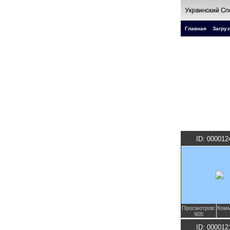
Главная
Загруз
ID: 000012
Просмотров:
Комм
905
ID: 000012