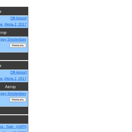
а
Off-Airport
ne
,
Июль 2, 2017
тор
rgey Smolentsev
а
Off-Airport
ne
,
Июль 2, 2017
Автор
rgey Smolentsev
a - Saki - (UKFI)