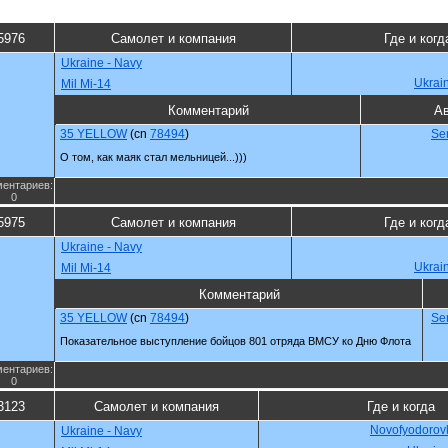
5976
Самолет и компания
Где и когд
Ukraine - Navy
Ukrai
Mil Mi-14
Комментарий
Ав
35 YELLOW
(cn
78494
)
Se
О том, как маяк стал мельницей...)))
ентариев:
0
5975
Самолет и компания
Где и когд
Ukraine - Navy
Ukrai
Mil Mi-14
Комментарий
35 YELLOW
(cn
78494
)
Se
Показательное выступление бойцов 801 отряда ВМСУ ко Дню Флота
ентариев:
0
3123
Самолет и компания
Где и когда
Novofyodorovk
Ukraine - Navy