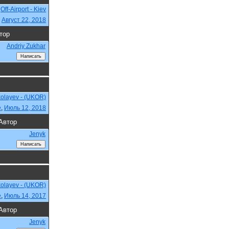
Off-Airport - Kiev
,
Август 22, 2018
тор
Andriy Zukhar
kolayev - (UKOR)
e
,
Июль 12, 2018
Автор
Jenyk
kolayev - (UKOR)
e
,
Июль 14, 2017
Автор
Jenyk