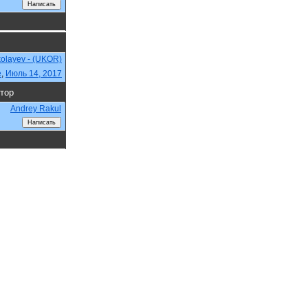
kolayev - (UKOR)
e
,
Июль 14, 2017
тор
Andrey Rakul