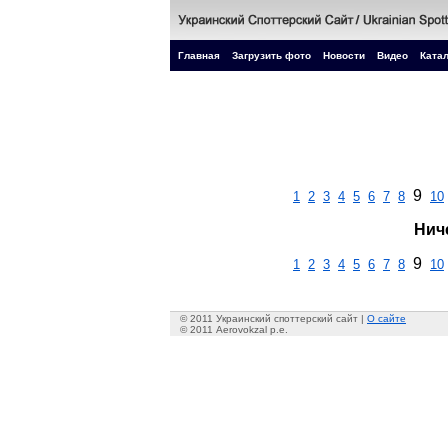
Главная
Загрузить фото
Новости
Видео
Катал
9
1
2
3
4
5
6
7
8
10
Нич
9
1
2
3
4
5
6
7
8
10
© 2011 Украинский споттерский сайт |
О сайте
© 2011 Aerovokzal p.e.