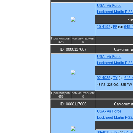
USA - Air Force
Lockheed Martin F-22
Ко
10-4192
/
FF
(cn
645-
Просмотров:
Комментариев:
423
0
ID: 0000117607
Самолет и
USA - Air Force
Lockheed Martin F-22
02-4035
/
TY
(cn
645-
43 FS, 325 OG, 325 FW, 
Просмотров:
Комментариев:
453
0
ID: 0000117606
Самолет и
USA - Air Force
Lockheed Martin F-22
00-4015
/
TY
(cn
645-