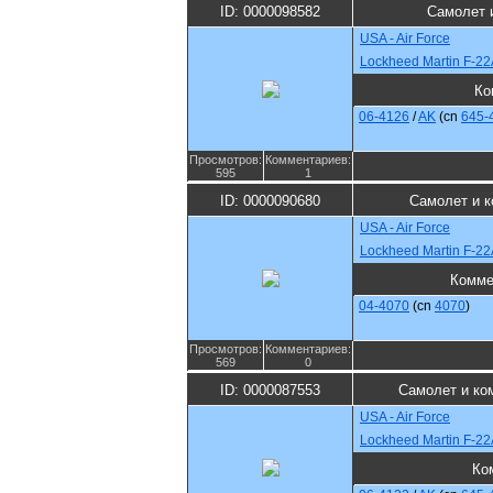
ID: 0000098582
Самолет 
USA - Air Force
Lockheed Martin F-22
Ко
06-4126
/
AK
(cn
645-
Просмотров:
Комментариев:
595
1
ID: 0000090680
Самолет и 
USA - Air Force
Lockheed Martin F-22
Комме
04-4070
(cn
4070
)
Просмотров:
Комментариев:
569
0
ID: 0000087553
Самолет и ко
USA - Air Force
Lockheed Martin F-22
Ко