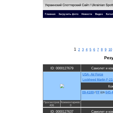
Главная
Загрузить фото
Новости
Видео
Катал
1
2
3
4
5
6
7
8
9
10
Рез
ID: 0000127679
Самолет и ко
USA - Air Force
Lockheed Martin F-22
Ко
09-4189
/
FF
(cn
645-
Просмотров:
Комментариев:
406
0
ID: 0000127637
Самолет и ко