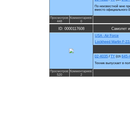
По неизвестной мне пр
вместо официального 00
Просмотров:
Комментариев:
448
0
ID: 0000117608
Самолет и
USA - Air Force
Lockheed Martin F-22
02-4035
/
TY
(cn
645-
Техник выпускает в пол
Просмотров:
Комментариев:
520
2