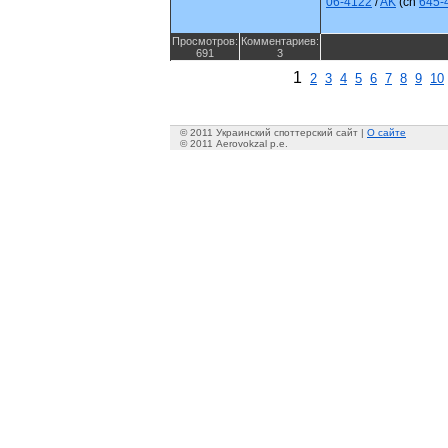
06-4122
/
AK
(cn
645-
Просмотров:
Комментариев:
691
3
1
2
3
4
5
6
7
8
9
10
© 2011 Украинский споттерский сайт |
О сайте
© 2011 Aerovokzal p.e.