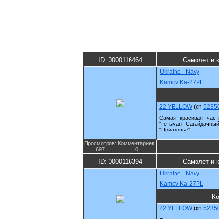
ID: 0000116464
Самолет и 
Ukraine - Navy
Kamov Ka-27PL
22 YELLOW
(cn
5235
Самая красивая част
"Гетьман Сагайдачный
"Приазовье".
Просмотров:
Комментариев:
697
0
ID: 0000116394
Самолет и 
Ukraine - Navy
Kamov Ka-27PL
Ко
22 YELLOW
(cn
5235