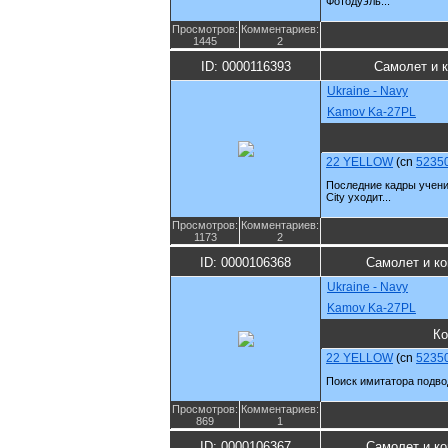
Фотодуэль...
Просмотров:
Комментариев:
1445
2
ID: 0000116393
Самолет и 
Ukraine - Navy
Kamov Ka-27PL
22 YELLOW
(cn
5235
Последние кадры учени
City уходит...
Просмотров:
Комментариев:
1173
2
ID: 0000106368
Самолет и к
Ukraine - Navy
Kamov Ka-27PL
Ко
22 YELLOW
(cn
5235
Поиск имитатора подвод
Просмотров:
Комментариев:
869
1
ID: 0000106367
Самолет и к