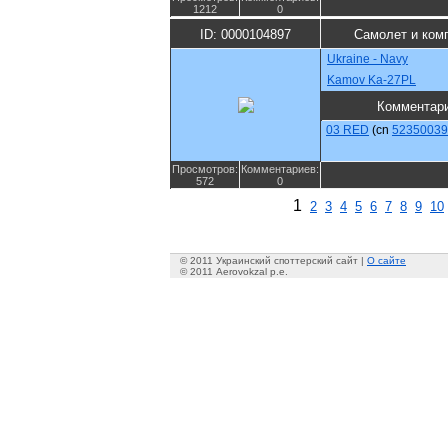
1212
0
ID: 0000104897
Самолет и ком
Ukraine - Navy
Kamov Ka-27PL
Комментар
03 RED
(cn
52350039
Просмотров:
Комментариев:
572
0
1
2
3
4
5
6
7
8
9
10
© 2011 Украинский споттерский сайт |
О сайте
© 2011 Aerovokzal p.e.