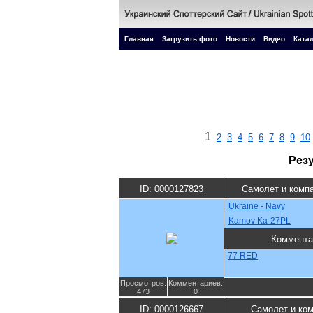
Главная
Загрузить фото
Новости
Видео
Катал
1
2
3
4
5
6
7
8
9
10
Рез
ID: 0000127823
Самолет и комп
Ukraine - Navy
Kamov Ka-27PL
Коммента
77 RED
Просмотров:
Комментариев:
473
0
ID: 0000126667
Самолет и ко