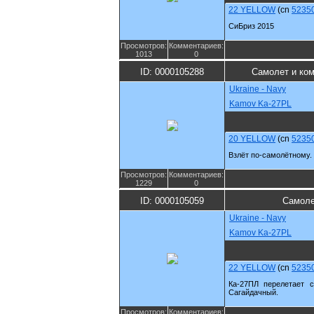
22 YELLOW
(cn
5235
СиБриз 2015
Просмотров:
Комментариев:
1013
0
ID: 0000105288
Самолет и ко
Ukraine - Navy
Kamov Ka-27PL
20 YELLOW
(cn
5235
Взлёт по-самолётному.
Просмотров:
Комментариев:
1229
0
ID: 0000105059
Самоле
Ukraine - Navy
Kamov Ka-27PL
22 YELLOW
(cn
5235
Ка-27ПЛ перелетает 
Сагайдачный.
Просмотров:
Комментариев: