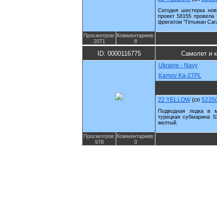
Сегодня шестерка нов
проект 58155 провела
фрегатом "Гетьман Саг
Просмотров:
Комментариев:
2071
8
ID: 0000116775
Самолет и 
Ukraine - Navy
Kamov Ka-27PL
22 YELLOW
(cn
5235
Подводная лодка в м
турецкая субмарина S
желтый.
Просмотров:
Комментариев:
978
0