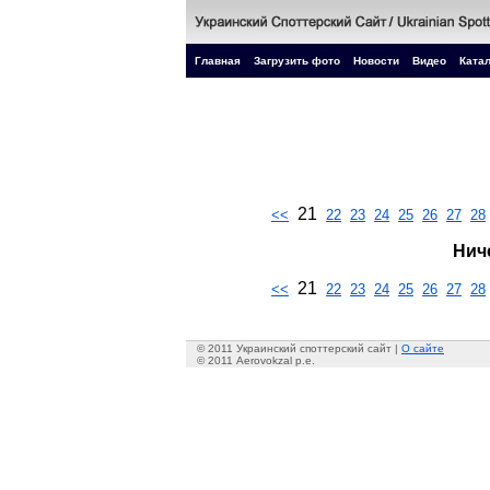
Главная
Загрузить фото
Новости
Видео
Катал
21
<<
22
23
24
25
26
27
28
Нич
21
<<
22
23
24
25
26
27
28
© 2011 Украинский споттерский сайт |
О сайте
© 2011 Aerovokzal p.e.