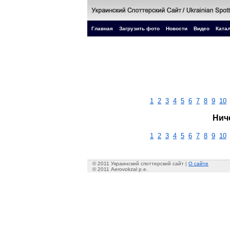
Главная
Загрузить фото
Новости
Видео
Катал
1
2
3
4
5
6
7
8
9
10
Нич
1
2
3
4
5
6
7
8
9
10
© 2011 Украинский споттерский сайт |
О сайте
© 2011 Aerovokzal p.e.