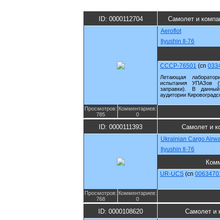
ID: 0000112704
Самолет и компа
Aeroflot
Ilyushin Il-76
CCCP-76501
(cn
033
Летающая лаборатор
испытания УПАЗов (у
заправки). В данны
аудитории Кировоградс
Просмотров:
Комментариев:
785
0
ID: 0000111393
Самолет и к
Ukrainian Cargo Airw
Ilyushin Il-76
Ком
UR-UCS
(cn
0063470
Просмотров:
Комментариев:
768
0
ID: 0000108620
Самолет и 