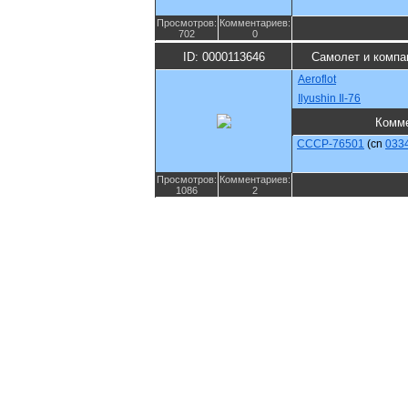
Просмотров:
Комментариев:
702
0
ID: 0000113646
Самолет и компа
Aeroflot
Ilyushin Il-76
Комм
CCCP-76501
(cn
033
Просмотров:
Комментариев:
1086
2