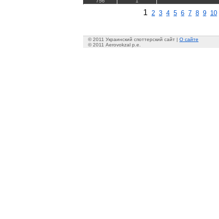
756
1
1
2
3
4
5
6
7
8
9
10
© 2011 Украинский споттерский сайт |
О сайте
© 2011 Aerovokzal p.e.