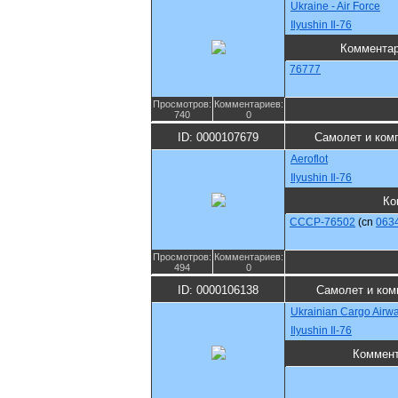
Ukraine - Air Force
Ilyushin Il-76
Коммента
76777
Просмотров:
Комментариев:
740
0
ID: 0000107679
Самолет и ком
Aeroflot
Ilyushin Il-76
Ко
CCCP-76502
(cn
063
Просмотров:
Комментариев:
494
0
ID: 0000106138
Самолет и ком
Ukrainian Cargo Airw
Ilyushin Il-76
Коммен