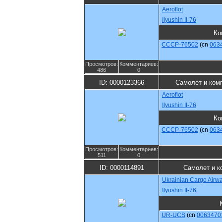
Aeroflot
Ilyushin Il-76
Ко
CCCP-76502
(cn
063
Просмотров:
Комментариев:
486
0
ID: 0000123366
Самолет и ком
Aeroflot
Ilyushin Il-76
Ко
CCCP-76502
(cn
063
Просмотров:
Комментариев:
511
0
ID: 0000114891
Самолет и к
Ukrainian Cargo Airw
Ilyushin Il-76
UR-UCS
(cn
0063470