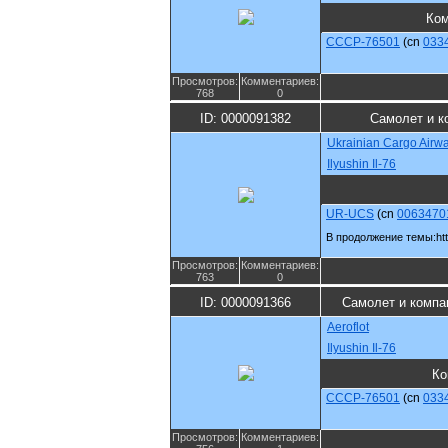
Ко
CCCP-76501
(cn
033
Просмотров:
Комментариев:
768
0
ID: 0000091382
Самолет и к
Ukrainian Cargo Airw
Ilyushin Il-76
UR-UCS
(cn
0063470
В продолжение темы:http:
Просмотров:
Комментариев:
763
0
ID: 0000091366
Самолет и компа
Aeroflot
Ilyushin Il-76
Ко
CCCP-76501
(cn
033
Просмотров:
Комментариев: