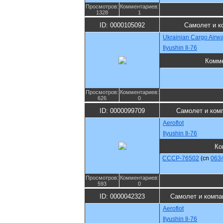
Просмотров:
Комментариев:
1328
1
ID: 0000105092
Самолет и к
Ukrainian Cargo Airw
Ilyushin Il-76
Комм
Просмотров:
Комментариев:
626
0
ID: 0000099709
Самолет и ком
Aeroflot
Ilyushin Il-76
Ко
CCCP-76502
(cn
063
Просмотров:
Комментариев:
593
0
ID: 0000042323
Самолет и компа
Aeroflot
Ilyushin Il-76