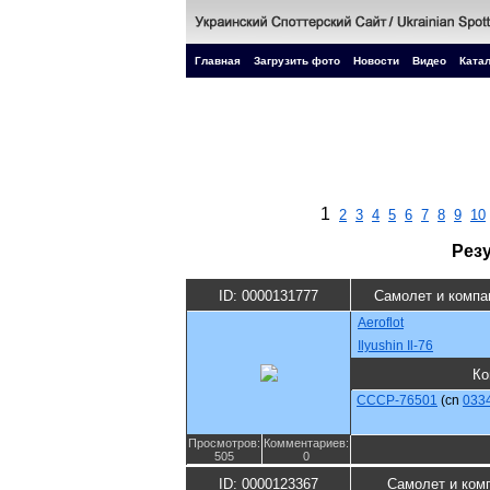
Главная
Загрузить фото
Новости
Видео
Катал
1
2
3
4
5
6
7
8
9
10
Рез
ID: 0000131777
Самолет и компа
Aeroflot
Ilyushin Il-76
Ко
CCCP-76501
(cn
033
Просмотров:
Комментариев:
505
0
ID: 0000123367
Самолет и ком