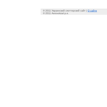
© 2011 Украинский споттерский сайт |
О сайте
© 2011 Aerovokzal p.e.