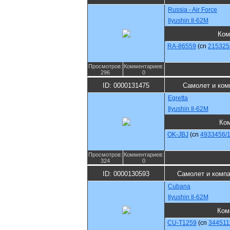
Russia - Air Force
Ilyushin Il-62M
Ком
RA-86559
(cn
215325
Просмотров:
Комментариев:
296
0
ID: 0000131475
Самолет и ком
Egretta
Ilyushin Il-62M
Ко
OK-JBJ
(cn
4933456/
Просмотров:
Комментариев:
324
0
ID: 0000130593
Самолет и комп
Cubana
Ilyushin Il-62M
Ком
CU-T1259
(cn
344511