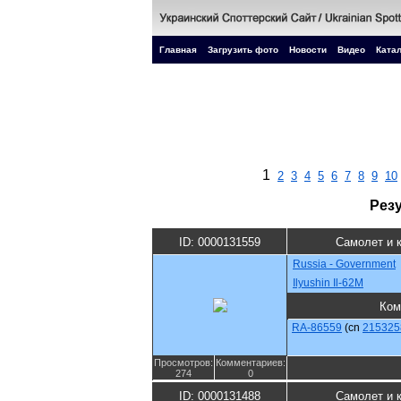
Главная
Загрузить фото
Новости
Видео
Катал
1
2
3
4
5
6
7
8
9
10
Рез
ID: 0000131559
Самолет и 
Russia - Government
Ilyushin Il-62M
Ком
RA-86559
(cn
215325
Просмотров:
Комментариев:
274
0
ID: 0000131488
Самолет и 