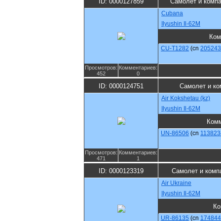
ID: 0000127859
Самолет и комп
Cubana
Ilyushin Il-62M
Ком
CU-T1282
(cn
205243
Просмотров:
Комментариев:
452
0
ID: 0000124751
Самолет и ко
Air Kokshetau (kz)
Ilyushin Il-62M
Комм
UN-86506
(cn
113823
Просмотров:
Комментариев:
471
1
ID: 0000123319
Самолет и комп
Air Ukraine
Ilyushin Il-62M
Ко
UR-86135
(cn
174844