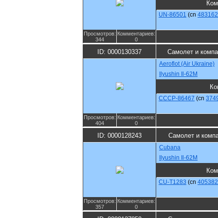
Ком
UN-86501
(cn
483162
Просмотров:
Комментариев:
344
0
ID: 0000130337
Самолет и комп
Aeroflot (Air Ukraine)
Ilyushin Il-62M
Ко
CCCP-86467
(cn
374
Просмотров:
Комментариев:
404
0
ID: 0000128243
Самолет и комп
Cubana
Ilyushin Il-62M
Ком
CU-T1283
(cn
405382
Просмотров:
Комментариев:
357
0