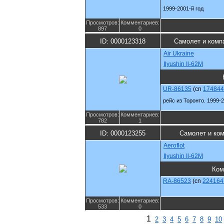
1999-2001-й год
Просмотров:
Комментариев:
897
0
ID: 0000123318
Самолет и комп
Air Ukraine
Ilyushin Il-62M
UR-86135
(cn
174844
рейс из Торонто. 1999-2
Просмотров:
Комментариев:
782
1
ID: 0000123255
Самолет и ко
Aeroflot
Ilyushin Il-62M
Ком
RA-86523
(cn
224164
Просмотров:
Комментариев:
533
0
1
2
3
4
5
6
7
8
9
10