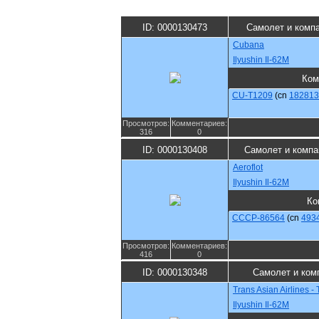
ID: 0000130473
Самолет и комп
Cubana
Ilyushin Il-62M
Ком
CU-T1209
(cn
182813
Просмотров:
Комментариев:
316
0
ID: 0000130408
Самолет и компа
Aeroflot
Ilyushin Il-62M
Ко
CCCP-86564
(cn
493
Просмотров:
Комментариев:
416
0
ID: 0000130348
Самолет и ком
Trans Asian Airlines -
Ilyushin Il-62M