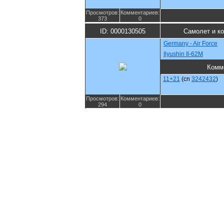
Просмотров:
Комментариев:
373
0
ID: 0000130505
Самолет и к
Germany - Air Force
Ilyushin Il-62M
Комм
11+21
(cn
3242432
)
Просмотров:
Комментариев:
294
0