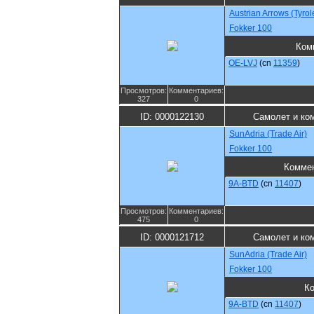
Austrian Arrows (Tyro
Fokker 100
Ком
OE-LVJ
(cn
11359
)
Просмотров:
Комментариев:
327
0
ID: 0000122130
Самолет и ко
SunAdria (Trade Air)
Fokker 100
Комме
9A-BTD
(cn
11407
)
Просмотров:
Комментариев:
475
0
ID: 0000121712
Самолет и ко
SunAdria (Trade Air)
Fokker 100
К
9A-BTD
(cn
11407
)