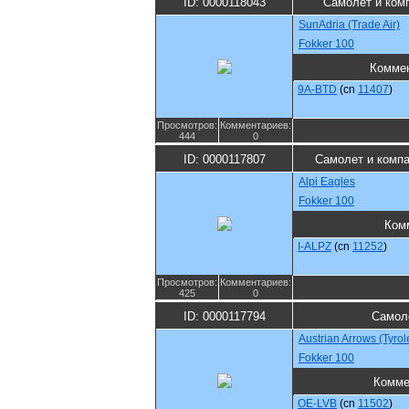
ID: 0000118043
Самолет и ком
SunAdria (Trade Air)
Fokker 100
Комме
9A-BTD
(cn
11407
)
Просмотров:
Комментариев:
444
0
ID: 0000117807
Самолет и комп
Alpi Eagles
Fokker 100
Ком
I-ALPZ
(cn
11252
)
Просмотров:
Комментариев:
425
0
ID: 0000117794
Самол
Austrian Arrows (Tyro
Fokker 100
Комме
OE-LVB
(cn
11502
)