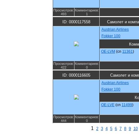
Просмотров:
Комментариев:
493
1
ID: 0000117558
Самолет и комп
Austrian Airlines
Fokker 100
Комм
OE-LVM
(cn
11361
)
Просмотров:
Комментариев:
422
0
ID: 0000116605
Самолет и ком
Austrian Airlines
Fokker 100
К
OE-LVE
(cn
11499
)
Просмотров:
Комментариев:
444
0
1
2
3
4
5
6
7
8
9
10