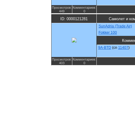
Просмотров:
Комментариев:
449
0
ID: 0000121281
Самолет и ко
SunAdria (Trade Air)
Fokker 100
Комме
9A-BTD
(cn
11407
)
Просмотров:
Комментариев:
403
0