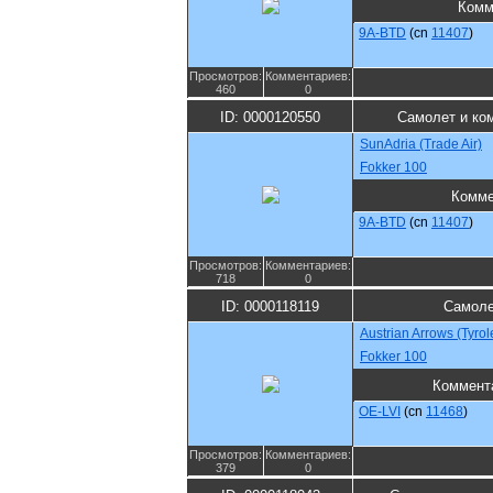
Комм
9A-BTD
(cn
11407
)
Просмотров:
Комментариев:
460
0
ID: 0000120550
Самолет и ко
SunAdria (Trade Air)
Fokker 100
Комме
9A-BTD
(cn
11407
)
Просмотров:
Комментариев:
718
0
ID: 0000118119
Самоле
Austrian Arrows (Tyro
Fokker 100
Коммент
OE-LVI
(cn
11468
)
Просмотров:
Комментариев:
379
0