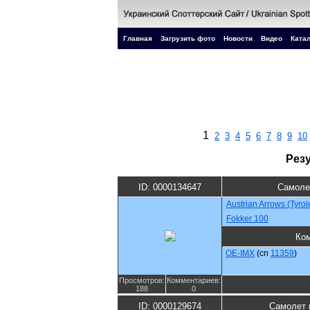
Главная
Загрузить фото
Новости
Видео
Катал
1
2
3
4
5
6
7
8
9
10
Рез
ID: 0000134647
Самоле
Austrian Arrows (Tyro
Fokker 100
Ко
OE-IMX
(cn
11359
)
Просмотров:
Комментариев:
188
0
ID: 0000129674
Самолет 