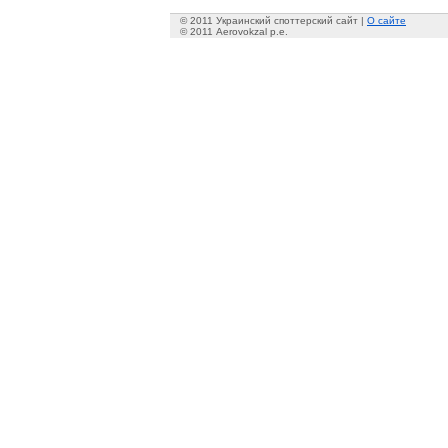
© 2011 Украинский споттерский сайт |
О сайте
© 2011 Aerovokzal p.e.