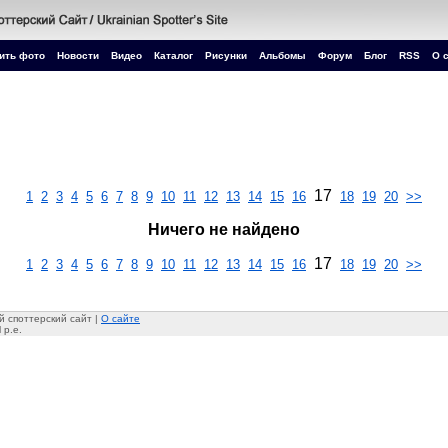
ить фото
Новости
Видео
Каталог
Рисунки
Альбомы
Форум
Блог
RSS
О 
17
1
2
3
4
5
6
7
8
9
10
11
12
13
14
15
16
18
19
20
>>
Ничего не найдено
17
1
2
3
4
5
6
7
8
9
10
11
12
13
14
15
16
18
19
20
>>
 споттерский сайт |
О сайте
 p.e.